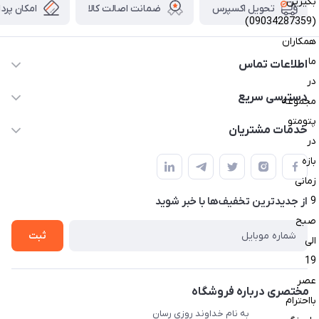
بگیرین
ضمانت اصالت کالا
امکان پرد
تحویل اکسپرس
(09034287359)
همکاران
ما
اطلاعات تماس
در
09034287359
دسترسی سریع
مجموعه
info@myshop.com
پتومتو
حساب کاربری
خدمات مشتریان
در
مجله فروشگاه
قوانین و مقررات
بازه
لیست محصولات
زمانی
حریم خصوصی
درباره ما
9
از جدید‌ترین تخفیف‌ها با‌ خبر شوید
راهنما
صبح
تماس با ما
ثبت
الی
19
عصر
مختصری درباره فروشگاه
بااحترام
به نام خداوند روزی رسان