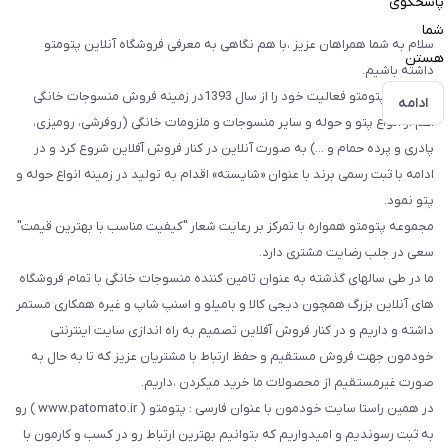
پاسخگوی
شما
سلام به شما همراهان عزیز ،با هم نگاهی به معرفی فروشگاه آنلاین پتومتو
هستن
داشته باشیم.
فروشگاه پتومتو فعالیت خود را از سال 1393در زمینه فروش منسوجات خانگی
ادامه
اعم از انواع پتو و حوله و سایر منسوجات و ملزومات خانگی (روفرشی، رومیزی،
پادری و پرده حمام و ...) به صورت آنلاین در کنار فروش آفلاین شروع کرد و در
ادامه با ثبت رسمی برند با عنوان «شایسته» اقدام به تولید در زمینه انواع حوله و
پتو نمود.
مجموعه پتومتو همواره با تمرکز بر رعایت شعار "کیفیت مناسب با بهترین قیمت"
سعی در جلب رضایت مشتری دارد.
ما در طی سالهای گذشته به عنوان تامین کننده منسوجات خانگی با تمام فروشگاه
های آنلاین بزرگ همچون دیجی کالا و بامیلو و اسنپ شاپ و غیره همکاری مستمر
داشته و داریم و در کنار فروش آفلاین تصمیم به راه اندازی سایت اینترنتی
خودمون جهت فروش مستقیم و حفظ ارتباط با مشتریان عزیز که تا به حال به
صورت غیرمستقیم از محصولات ما خرید میکردن ،داریم.
در همین راستا سایت خودمون با عنوان فارسی : پتومتو ( www.patomato.ir ) رو
به ثبت رسوندیم و امیدواریم که بتوانیم بهترین ارتباط رو در کسب و کارمون با