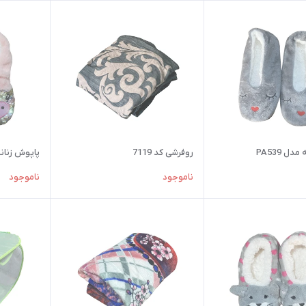
ل PA539
روفرشی کد 7119
پاپوش زنانه م
ناموجود
ناموجود