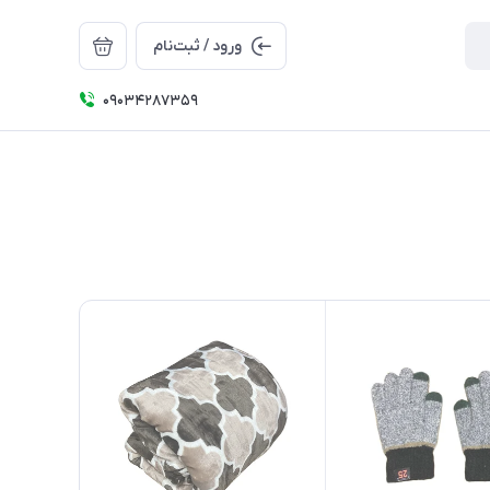
ورود / ثبت‌نام
09034287359