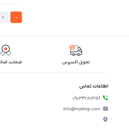
2
1
تحویل اکسپرس
ضمانت اصالت
اطلاعات تماس
09034287359
info@myshop.com