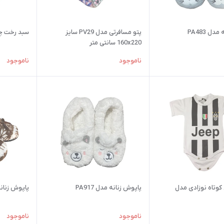
ل PA483
پتو مسافرتی مدل PV29 سایز
سبد رخت چرک م
160x220 سانتی متر
ناموجود
ناموجود
کوتاه نوزادی مدل
پاپوش زنانه مدل PA917
پاپوش زنانه مد
ناموجود
ناموجود