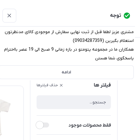
پتومتو
توجه
دسته‌بندی کالاها
خانه
دسته بندی محصولات
قو
مشتری عزیز لطفا قبل از ثبت نهایی سفارش از موجودی کالای مدنظرتون
استعلام بگیرین (09034287359)
پتومتو
/
فهرست محصولات
همکاران ما در مجموعه پتومتو در بازه زمانی 9 صبح الی 19 عصر بااحترام
پاسخگوی شما هستن
فهرست محصولات
ادامه
ترتیب نم
فیلتر ها
حذف فیلترها
فقط محصولات موجود