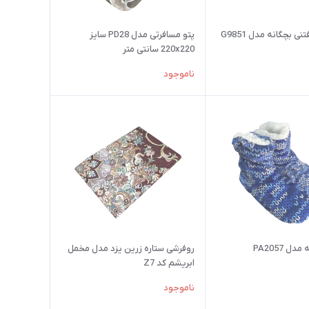
 بچگانه مدل G9851
پتو مسافرتی مدل PD28 سایز
220x220 سانتی متر
ناموجود
ل PA2057
روفرشی ستاره زرین یزد مدل مخمل
ابریشم کد Z7
ناموجود