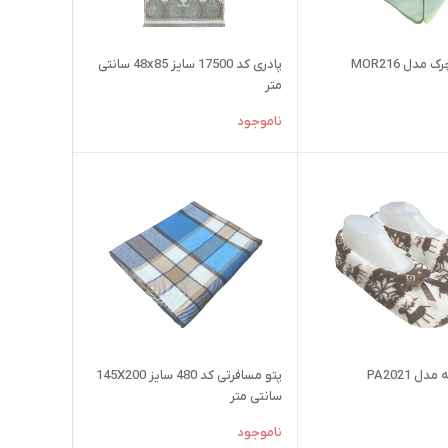
دل MOR216
پادری کد 17500 سایز 48x85 سانتی
متر
ناموجود
ل PA2021
پتو مسافرتی کد 480 سایز 145X200
سانتی متر
ناموجود