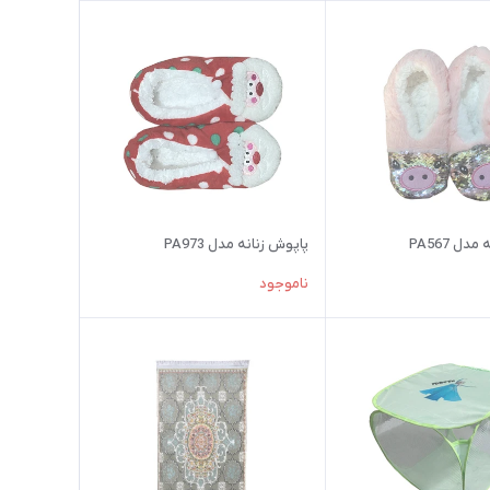
دل PA567
پاپوش زنانه مدل PA973
ناموجود