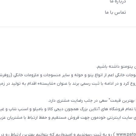
درباره ما
تماس با ما
 پتومتو داشته باشیم.
ا از سال 1393در زمینه فروش منسوجات خانگی اعم از انواع پتو و حوله و سایر منسوجات و ملزومات خانگی (ر
ع کرد و در ادامه با ثبت رسمی برند با عنوان «شایسته» اقدام به تولید در زمین
ا بهترین قیمت" سعی در جلب رضایت مشتری دارد.
 تمام فروشگاه های آنلاین بزرگ همچون دیجی کالا و بامیلو و اسنپ شاپ و غی
زی سایت اینترنتی خودمون جهت فروش مستقیم و حفظ ارتباط با مشتریان عزیز 
در همین راستا سایت خودمون با عنوان فارسی : پتومتو ( www.patomato.ir ) رو به ثبت رسوندیم و امیدواریم که بتوانیم بهترین ارتب