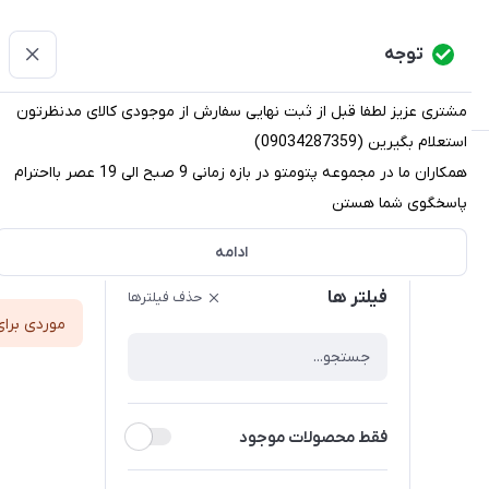
پتومتو
توجه
دسته‌بندی کالاها
خانه
دسته بندی محصولات
قو
مشتری عزیز لطفا قبل از ثبت نهایی سفارش از موجودی کالای مدنظرتون
استعلام بگیرین (09034287359)
پتومتو
/
قوانین و مقررات ثبت سفارش
همکاران ما در مجموعه پتومتو در بازه زمانی 9 صبح الی 19 عصر بااحترام
پاسخگوی شما هستن
قوانین و مقررات ثبت سفارش
ادامه
ترتیب نم
فیلتر ها
حذف فیلترها
موردی برای
فقط محصولات موجود