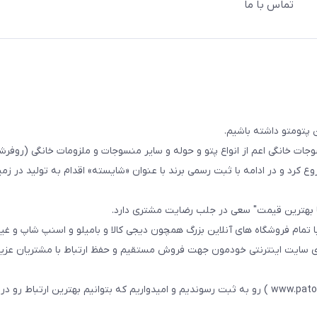
تماس با ما
 پتومتو داشته باشیم.
ا از سال 1393در زمینه فروش منسوجات خانگی اعم از انواع پتو و حوله و سایر منسوجات و ملزومات خانگی (ر
ع کرد و در ادامه با ثبت رسمی برند با عنوان «شایسته» اقدام به تولید در زمین
ا بهترین قیمت" سعی در جلب رضایت مشتری دارد.
 تمام فروشگاه های آنلاین بزرگ همچون دیجی کالا و بامیلو و اسنپ شاپ و غی
زی سایت اینترنتی خودمون جهت فروش مستقیم و حفظ ارتباط با مشتریان عزیز 
در همین راستا سایت خودمون با عنوان فارسی : پتومتو ( www.patomato.ir ) رو به ثبت رسوندیم و امیدواریم که بتوانیم بهترین ارتب