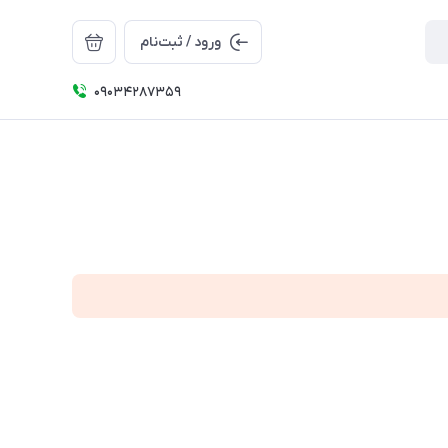
ورود / ثبت‌نام
09034287359