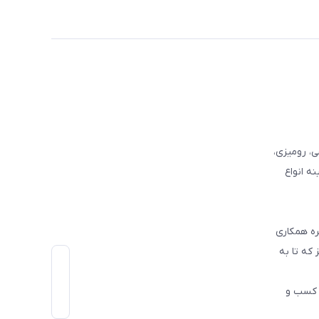
وفرشی، رومیزی،
ه انواع
ره همکاری
که تا به
اط رو در کسب و