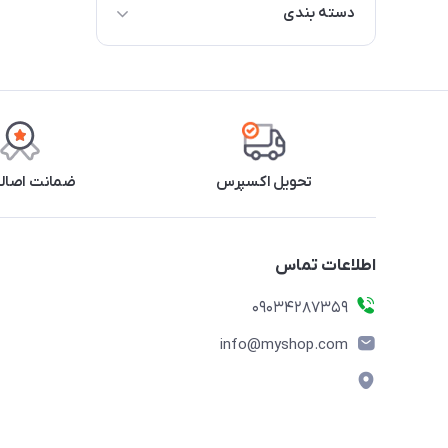
دسته بندی
نحوه ی ثبت سفارش
نحوه ی ارسال کالا
مرجوع کالا
تحویل اکسپرس
ضمانت اصالت
اطلاعات تماس
09034287359
info@myshop.com