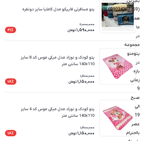
بگیرین
پتو مسافرتی فایپکو مدل کاملیا سایز دونفره
(09034287359)
همکاران
2,000,000
ما
1,590,000
21٪
تومان
در
مجموعه
پتومتو
پتو کودک و نوزاد مدل میکی موس کد 8 سایز
در
140x110 سانتی متر
بازه
1,400,000
زمانی
1,150,000
18٪
تومان
9
صبح
الی
پتو کودک و نوزاد مدل میکی موس کد 4 سایز
19
140x110 سانتی متر
عصر
1,400,000
بااحترام
1,150,000
18٪
تومان