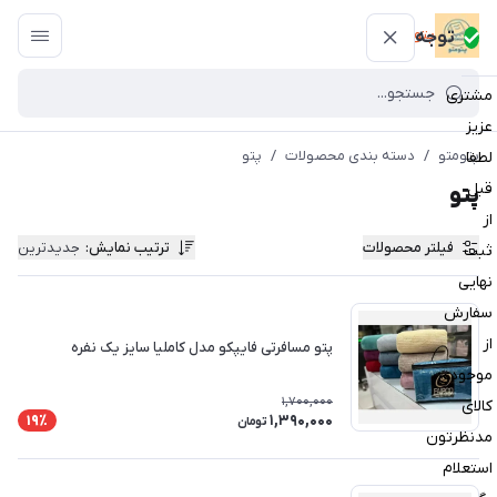
پتومتو
توجه
مشتری
عزیز
پتومتو
/
دسته بندی محصولات
/
پتو
لطفا
قبل
پتو
از
فیلتر محصولات
ترتیب نمایش
:
جدیدترین
ثبت
نهایی
سفارش
از
پتو مسافرتی فایپکو مدل کاملیا سایز یک نفره
موجودی
1,700,000
کالای
1,390,000
19٪
تومان
مدنظرتون
استعلام