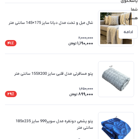
پاسخگوی
شما
هستن
شال مبل و تخت مدل دیانا سایز 175×145 سانتی متر
ادامه
2,000,000
1,190,000
41٪
تومان
پتو مسافرتی مدل قلبی سایز 155X200 سانتی متر
1,250,000
899,000
29٪
تومان
پتو پشمی دونفره مدل سوپر999 سایز 185x235
سانتی متر