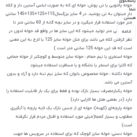
پاسخگوی
حوله پالتویی یا تن پوش: حوله ای که به صورت لباسی آستین دار و کلاه
شما
دار میتوان به تن پوشید. در 4 سایز بزرگسال115+125+135+145 سانتی
هستن
متر مورد استفاده قرار میگیرد و در سایز بچه گانه از 60 سانتی متر تا
110 سانتی متر تولید میشود که این سایز ها در واقع قد حوله لدون در
ادامه
نظر گرفتن کلاه می باشد برای مثل حوله سایز 125 یا لارج به این معنی
است که قد این حوله 125 سانتی متر است )
حوله استخری یا نیم حمام : حوله سایز متوسط و کوچکتر از حوله حمامی
که اکثرا برای استخر یا باشگاه و یا مسافرت استفاده میشود.
حوله دکلته : حوله مخصوص بانوان که سایز نیم تنه دارد و آزاد و بدون
آستین می باشد.
حوله یکبارمصرف: بسیار نازک بوده و فقط برای یک بار قابلیت استفاده را
دارد (در بعضی هتل ها کارایی دارد)
حوله پارچه‌ای (کهنه): حوله ای از جنس نازک یک لایه پارچه با آبگیری
مطلوب و بسیار کمجا(خیلی مورد استفاده و اقبال مردم قرار نگرفته
است)
حوله دستی: حوله سایز کوچک که برای استفاده در سرویس ها جهت