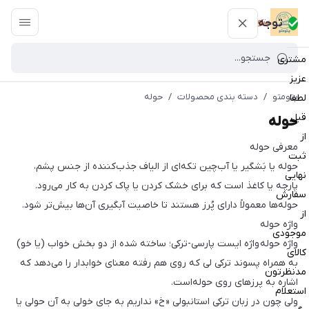
پتومتو
توجه
مشتری
عزیز
پتومتو
/
دسته بندی محصولات
/
حوله
لطفا
قبل
حوله
از
معرفی حوله
ثبت
حوله یا بَشگیر یا آب‌چین تکه‌ای از الیاف جذب‌کننده از جنس پشم،
نهایی
پارچه یا کاغذ است که برای خشک کردن یا پاک کردن به کار می‌رود.
سفارش
حوله‌ها معمولاً دارای پُرز هستند تا خاصیت آبگیری آن‌ها بیش‌تر شود.
از
واژه حوله
موجودی
واژه حوله واژه ایست پارسی-ترکی؛ ساخته شده از دو بخش خواب (یا خو)
کالای
به همراه پسوند ترکی لی که روی هم رفته معنای خوابدار را می‌دهد که
مدنظرتون
اشاره به پرزهای روی حوله‌است.
استعلام
ولی چون در زبان ترکی استانبولی «خ» نداریم به جای خولی به آن حولی یا