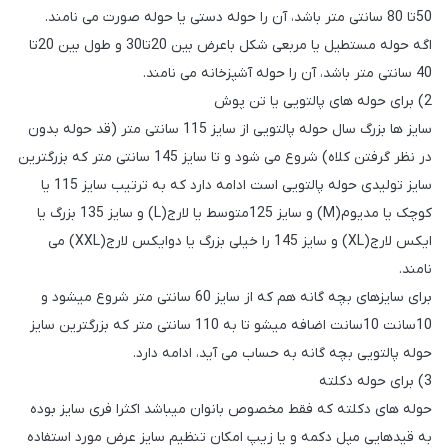
50تا 80 سانتی متر باشد، آن را حوله دستی یا حوله صورت می نامند.
اگه حوله مستطیل یا مربعی شکل باعرض بین 20تا30 و طول بین 20تا
40 سانتی متر باشد، آن را حوله آشپزخانه می نامند.
2) برای حوله های پالتویی یا تن پوش
سایز ها بزرگ سال حوله پالتویی از سایز 115 سانتی متر (قد حوله بدون
در نظر گرفتن کلاه) شروع می شود و تا سایز 145 سانتی متر که بزرگترین
سایز تولیدی حوله پالتویی است ادامه دارد که به ترتیب سایز 115 یا
کوچک یا مدیوم(M) و سایز 125متوسط یا لارج(L) و سایز 135 بزرگ یا
ایکس لارج(XL) و سایز 145 را خیلی بزرگ یا دوایکس لارج(XXL) می
نامند.
برای سایزهای بچه گانه هم که از سایز 60 سانتی متر شروع میشود و
10سانت 10سانت اضافه میشو تا به 110 سانتی متر که بزرگترین سایز
حوله پالتویی بچه گانه به حساب می آید، ادامه دارد.
3) برای حوله دکلته
حوله های دکلته که فقط مخصوص بانوان میباشد اکثرا فری سایز بوده
به قیدهایی مپل دکمه و یا زیپ امکان تنظیم سایز عرض مورد استفاده