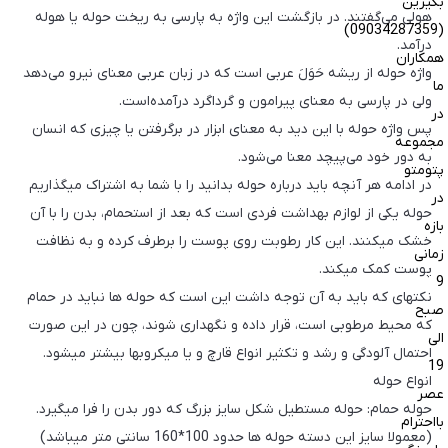
بگیرین
هولی می‌گفتند. در بازگشت این واژه به پارسی به ریخت حوله یا هوله
(09034287359)
درآمد.
همکاران
واژه حوله از ریشه حَوَلَ عربی است که در زبان عربی معنای نیرو می‌دهد
ما
ولی در پارسی به معنای پیرامون و گرداگرد درآمده‌است.
در
پس واژه حوله با این دید به معنای ابزار در برگرفتن یا چیزی که انسان
مجموعه
به دور خود می‌پیچد معنا می‌شود.
پتومتو
در ادامه هر آنچه باید درباره حوله بدانید را با شما به اشتراک میگذاریم
در
حوله یکی از لوازم بهداشت فردی است که بعد از استحمام، بدن را با آن
بازه
خشک می‎کنند. این کار رطوبت روی پوست را برطرف کرده و به نظافت
زمانی
پوست کمک می‏کند.
9
نکته‏ای که باید به آن توجه داشت این است که حوله ‏ها نباید در حمام
صبح
که محیط مرطوبی است، قرار داده و نگهداری شوند، چون در این صورت
الی
احتمال آلودگی و رشد و تکثیر انواع قارچ و یا میکروب‏ها بیشتر می‏شود.
19
انواع حوله
عصر
حوله حمام: حوله مستطیل شکل سایز بزرگ که دور بدن را فرا میگیرد.
بااحترام
(معمولا سایز این دسته حوله ها حدود 100*160 سانتی متر میباشد)