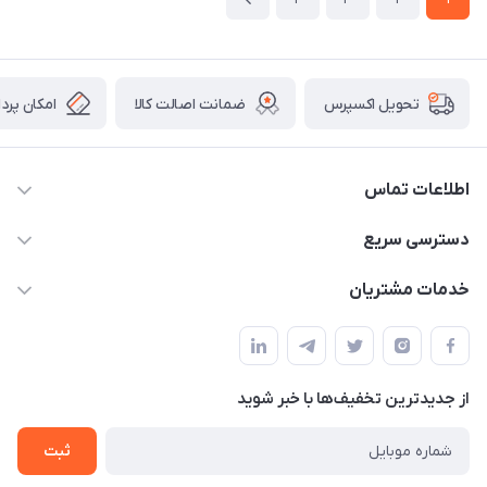
ضمانت اصالت کالا
امکان پرد
تحویل اکسپرس
اطلاعات تماس
09034287359
دسترسی سریع
info@myshop.com
حساب کاربری
خدمات مشتریان
مجله فروشگاه
قوانین و مقررات
لیست محصولات
حریم خصوصی
درباره ما
از جدید‌ترین تخفیف‌ها با‌ خبر شوید
راهنما
تماس با ما
ثبت