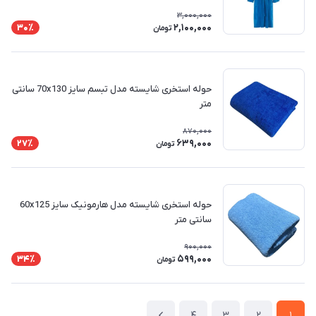
3,000,000
2,100,000
30٪
تومان
حوله استخری شایسته مدل تبسم سایز 70x130 سانتی
متر
870,000
639,000
27٪
تومان
حوله استخری شایسته مدل هارمونیک سایز 60x125
سانتی متر
900,000
599,000
34٪
تومان
4
3
2
1