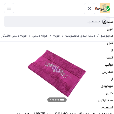
پتومتو
توجه
مشتری
عزیز
پتومتو
/
دسته بندی محصولات
/
حوله
/
حوله دستی
/
حوله دستی ماندگار مدل GOL49 سایز 40X75 
لطفا
قبل
از
ثبت
نهایی
سفارش
از
موجودی
کالای
مدنظرتون
استعلام