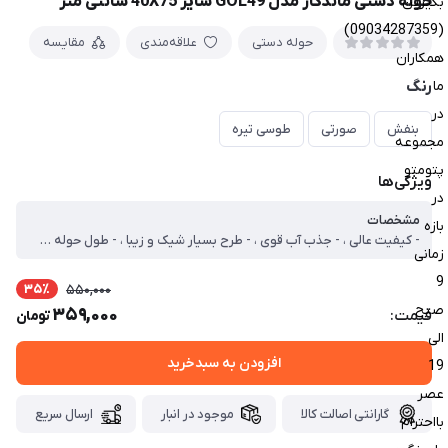
حوله دستی ماندگار مدل GOL49 سایز 40X75 سانتی متر
بگیرین
(09034287359)
حوله دستی
علاقه‌مندی
مقایسه
همکاران
ما
رنگ
در
بنفش
صورتی
طوسی تیره
مجموعه
پتومتو
ویژگی‌ها
در
مشخصات
بازه
- کیفیت عالی ، - جذب آب قوی ، - طرح بسیار شیک و زیبا ، - طول حوله 80 سانتی متر ، - عرض حوله 40 سانتی متر
زمانی
9
35٪
550,000
صبح
359,000
قیمت:
تومان
الی
افزودن به سبدخرید
19
عصر
گارانتی اصالت کالا
موجود در انبار
ارسال سریع
بااحترام