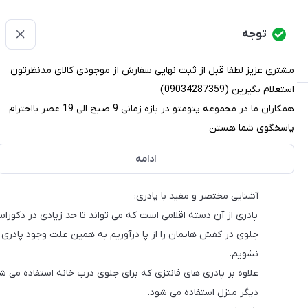
پتومتو
توجه
دسته‌بندی کالاها
خانه
دسته بندی محصولات
قو
مشتری عزیز لطفا قبل از ثبت نهایی سفارش از موجودی کالای مدنظرتون
استعلام بگیرین (09034287359)
پتومتو
/
دسته بندی محصولات
/
پادری
همکاران ما در مجموعه پتومتو در بازه زمانی 9 صبح الی 19 عصر بااحترام
پادری
پاسخگوی شما هستن
برای دیدن تنوع پادری ها به پایین همین صفحه مراجعه بفرمایین
ادامه
آشنایی مختصر و مفید با پادری:
پادری از آن دسته اقلامی است که می تواند تا حد زیادی در دکورا
جلوی در کفش هایمان را از پا درآوریم به همین علت وجود پادری
نشویم.
علاوه بر پادری های فانتزی که برای جلوی درب خانه استفاده می 
دیگر منزل استفاده می شود.