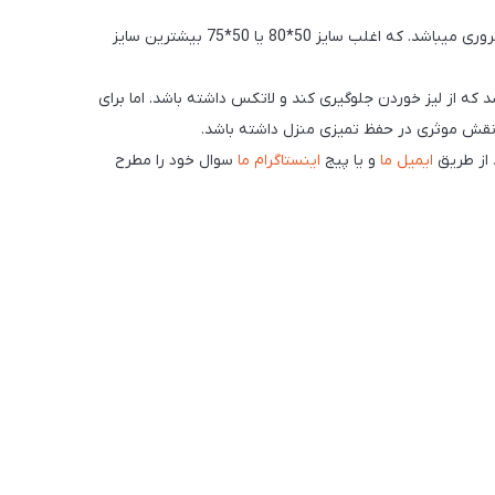
1) سایز پادری: ابعاد باید متناسب با فضای محیط باشد و در این رابطه اندازه گرفتن محل قرار گرفتن پادری قبل از اقدام به خرید توسط خریدار ضروری میباشد. که اغلب سایز 50*80 یا 50*75 بیشترین سایز
 که از لیز خوردن جلوگیری کند و لاتکس داشته باشد. اما برای
، نقش موثری در حفظ تمیزی منزل داشته باشد.
د از طریق
ایمیل ما
و یا پیج
اینستاگرام ما
سوال خود را مطرح