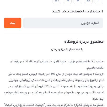
لیست محصولات
حریم خصوصی
درباره ما
از جدید‌ترین تخفیف‌ها با‌ خبر شوید
راهنما
تماس با ما
ثبت
مختصری درباره فروشگاه
به نام خداوند روزی رسان
سلام به شما همراهان عزیز ،با هم نگاهی به معرفی فروشگاه آنلاین پتومتو
داشته باشیم.
فروشگاه پتومتو فعالیت خود را از سال 1393در زمینه فروش منسوجات خانگی
اعم از انواع پتو و حوله و سایر منسوجات و ملزومات خانگی (روفرشی، رومیزی،
پادری و پرده حمام و ...) به صورت آنلاین در کنار فروش آفلاین شروع کرد و در
ادامه با ثبت رسمی برند با عنوان «شایسته» اقدام به تولید در زمینه انواع حوله و
پتو نمود.
مجموعه پتومتو همواره با تمرکز بر رعایت شعار "کیفیت مناسب با بهترین قیمت"