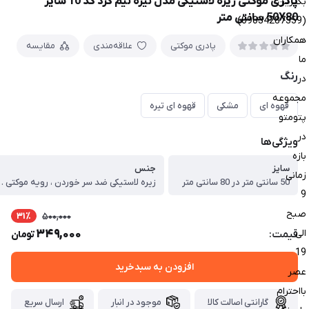
پادری موکتی زیره لاستیکی مدل نیزه نیم گرد کد 10 سایز
بگیرین
50X80 سانتی متر
(09034287359)
همکاران
پادری موکتی
علاقه‌مندی
مقایسه
ما
رنگ
در
مجموعه
قهوه ای
مشکی
قهوه ای تیره
پتومتو
در
ویژگی‌ها
بازه
سایز
جنس
زمانی
50 سانتی متر در 80 سانتی متر
زیره لاستیکی ضد سر خوردن ، رویه موکتی جهت پاک 
9
صبح
31٪
500,000
349,000
الی
قیمت:
تومان
19
افزودن به سبدخرید
عصر
بااحترام
گارانتی اصالت کالا
موجود در انبار
ارسال سریع