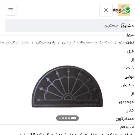
پتومتو
توجه
مشتری
عزیز
پتومتو
/
دسته بندی محصولات
/
پادری
/
پادری موکتی
/
پادری موکتی زیره لاستیکی مد
لطفا
قبل
از
ثبت
نهایی
سفارش
از
موجودی
کالای
مدنظرتون
استعلام