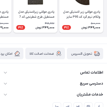
پادری موکتی زیر لاستیکی مدل
پادری موکتی زیرلاستیکی مدل
پادری م
ولکام نیم گرد کد P95 سایز
مستطیل طرح شطرنجی کد 7
50X80 سانتی متر
سایز 50X80 سانتی متر
سایز 50X80 سانتی متر
500,000
499,997
500,000
9,000
349,000
349,000
31٪
31٪
تومان
تومان
ضمانت اصالت کالا
امکان پرد
تحویل اکسپرس
اطلاعات تماس
09034287359
دسترسی سریع
info@myshop.com
حساب کاربری
خدمات مشتریان
مجله فروشگاه
قوانین و مقررات