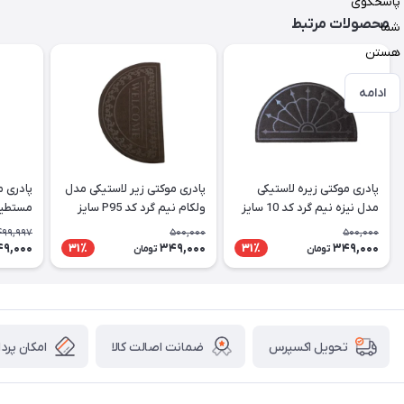
پاسخگوی
محصولات مرتبط
شما
هستن
ادامه
پادری موکتی زیره لاستیکی
پادری موکتی زیر لاستیکی مدل
پادری م
مدل نیزه نیم گرد کد 10 سایز
ولکام نیم گرد کد P95 سایز
50X80 سانتی متر
50X80 سانتی متر
سایز 50X80 سانتی متر
499,997
500,000
500,000
9,000
349,000
349,000
31٪
31٪
تومان
تومان
ضمانت اصالت کالا
امکان پرد
تحویل اکسپرس