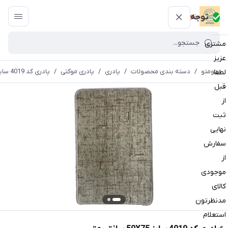
پتومتو
توجه
مشتری
عزیز
پتومتو
/
دسته بندی محصولات
/
پادری
/
پادری موکتی
/
پادری کد 4019 سایز 50X75 سانتی متر
لطفا
قبل
از
ثبت
نهایی
سفارش
از
موجودی
کالای
مدنظرتون
استعلام