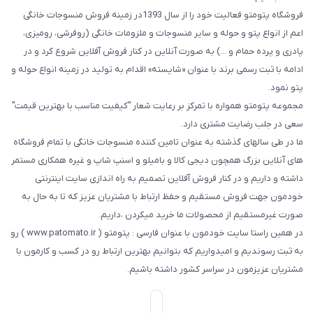
فروشگاه پتومتو فعالیت خود را از سال 1393در زمینه فروش منسوجات خانگی
اعم از انواع پتو و حوله و سایر منسوجات و ملزومات خانگی (روفرشی، رومیزی،
پادری و پرده حمام و ...) به صورت آنلاین در کنار فروش آفلاین شروع کرد و در
ادامه با ثبت رسمی برند با عنوان «شایسته» اقدام به تولید در زمینه انواع حوله و
پتو نمود.
مجموعه پتومتو همواره با تمرکز بر رعایت شعار "کیفیت مناسب با بهترین قیمت"
سعی در جلب رضایت مشتری دارد.
ما در طی سالهای گذشته به عنوان تامین کننده منسوجات خانگی با تمام فروشگاه
های آنلاین بزرگ همچون دیجی کالا و بامیلو و اسنپ شاپ و غیره همکاری مستمر
داشته و داریم و در کنار فروش آفلاین تصمیم به راه اندازی سایت اینترنتی
خودمون جهت فروش مستقیم و حفظ ارتباط با مشتریان عزیز که تا به حال به
صورت غیرمستقیم از محصولات ما خرید میکردن ،داریم.
در همین راستا سایت خودمون با عنوان فارسی : پتومتو ( www.patomato.ir ) رو
به ثبت رسوندیم و امیدواریم که بتوانیم بهترین ارتباط رو در کسب و کارمون با
مشتریان عزیزمون در سراسر کشور داشته باشیم.