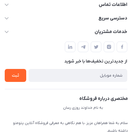
اطلاعات تماس
09034287359
دسترسی سریع
info@myshop.com
حساب کاربری
خدمات مشتریان
مجله فروشگاه
قوانین و مقررات
لیست محصولات
حریم خصوصی
درباره ما
از جدید‌ترین تخفیف‌ها با‌ خبر شوید
راهنما
تماس با ما
ثبت
مختصری درباره فروشگاه
به نام خداوند روزی رسان
سلام به شما همراهان عزیز ،با هم نگاهی به معرفی فروشگاه آنلاین پتومتو
داشته باشیم.