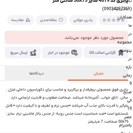
پادری کد 4019 سایز 50X75 سانتی متر
بگیرین
(09034287359)
پادری پالاز
همکاران
پادری موکتی
علاقه‌مندی
مقایسه
ما
در
محصول مورد نظر موجود نمی‌باشد.
مجموعه
پتومتو
گارانتی اصالت کالا
موجود در انبار
ارسال سریع
در
بازه
معرفی
دیدگاه‌ها
زمانی
9
پادری فوق محصولی پرطرفدار و پرکاربرد و مناسب برای دکوراسیون داخلی منزل ،
صبح
سالن ، اتاق خواب ، آشپزخانه میباشد. ضخامت مطلوب و قابلیت ارتجاعی دارد.
الی
نم‌گیر با قدرت بالای جذب آب میباشد ▪جنس نرم و لطیف و با کیفیت دارد ▪ قابل
19
شستشو است ▪ضد حساسیت است جنس رویه: از جنس پالاز ماشینی نرم. سایز:
عصر
50x75 ضخامت: 7 میلیمتر
بااحترام