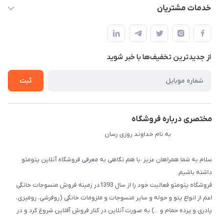
info@myshop.com
حساب کاربری
خدمات مشتریان
مجله فروشگاه
قوانین و مقررات
لیست محصولات
حریم خصوصی
درباره ما
از جدید‌ترین تخفیف‌ها با‌ خبر شوید
راهنما
تماس با ما
ثبت
مختصری درباره فروشگاه
به نام خداوند روزی رسان
سلام به شما همراهان عزیز ،با هم نگاهی به معرفی فروشگاه آنلاین پتومتو
داشته باشیم.
فروشگاه پتومتو فعالیت خود را از سال 1393در زمینه فروش منسوجات خانگی
اعم از انواع پتو و حوله و سایر منسوجات و ملزومات خانگی (روفرشی، رومیزی،
پادری و پرده حمام و ...) به صورت آنلاین در کنار فروش آفلاین شروع کرد و در