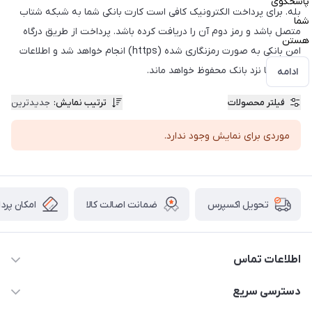
پاسخگوی
بله. برای پرداخت الکترونیک کافی است کارت بانکی شما به شبکه شتاب
شما
متصل باشد و رمز دوم آن را دریافت کرده باشد. پرداخت از طریق درگاه
هستن
امن بانکی به صورت رمزنگاری شده (https) انجام خواهد شد و اطلاعات
کارت شما نزد بانک محفوظ خواهد ماند.
ادامه
فیلتر محصولات
ترتیب نمایش
:
جدیدترین
موردی برای نمایش وجود ندارد.
ضمانت اصالت کالا
امکان پرد
تحویل اکسپرس
اطلاعات تماس
09034287359
دسترسی سریع