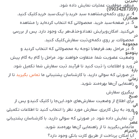
بگیرین
منظور موفقیت عملیات نمایش داده شود.
(09034287359)
4. بر روی دکمه‌ی مشاهده سبد خرید یا لینک سبد خرید کلیک کنید.
همکاران
5. در صفحه سبد خرید، محصولاتی که انتخاب کرده‌اید را مشاهده
ما
می‌کنید. امکان ویرایش تعداد و حذف هر یک وجود دارد. پس از بررسی
در
محصولات، بر روی دکمه‌ی ثبت سفارش کلیک کنید.
مجموعه
6. در مراحل بعد، فرم‌ها با توجه به محصولاتی که انتخاب کردید و
پتومتو
وضعیت عضویت شما، متفاوت خواهند بود. مراحل را گام به گام پیش
در
روید و اطلاعات را ثبت کنید تا فرآیند ثبت سفارش شما تکمیل شود.
بازه
در صورتی که سوالی دارید، با کارشناسان پشتیبانی ما
تماس بگیرید
تا از
زمانی
راهنمایی آن‌ها بهره‌مند شوید.
9
پیگیری سفارش
صبح
برای اطلاع از وضعیت سفارش‌های خود، این‌جا را کلیک کنید و پس از
الی
ورود به پنل کاربری، سفارش مورد نظر را انتخاب کنید تا اطلاعات تکمیلی
19
آن، نمایش داده شود. در صورتی که سوالی دارید، با کارشناسان پشتیبانی
عصر
ما تماس بگیرید تا از راهنمایی آن‌ها بهره‌مند شوید.
بااحترام
آیا امکان پرداخت از طریق کارت بانکی وجود دارد؟