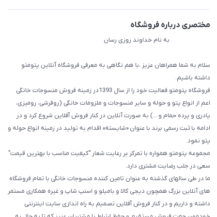
مختصری درباره فروشگاه
به نام خداوند روزی رسان
سلام به شما همراهان عزیز ،با هم نگاهی به معرفی فروشگاه آنلاین پتومتو
داشته باشیم.
فروشگاه پتومتو فعالیت خود را از سال 1393در زمینه فروش منسوجات خانگی
اعم از انواع پتو و حوله و سایر منسوجات و ملزومات خانگی (روفرشی، رومیزی،
پادری و پرده حمام و ...) به صورت آنلاین در کنار فروش آفلاین شروع کرد و در
ادامه با ثبت رسمی برند با عنوان «شایسته» اقدام به تولید در زمینه انواع حوله و
پتو نمود.
مجموعه پتومتو همواره با تمرکز بر رعایت شعار "کیفیت مناسب با بهترین قیمت"
سعی در جلب رضایت مشتری دارد.
ما در طی سالهای گذشته به عنوان تامین کننده منسوجات خانگی با تمام فروشگاه
های آنلاین بزرگ همچون دیجی کالا و بامیلو و اسنپ شاپ و غیره همکاری مستمر
داشته و داریم و در کنار فروش آفلاین تصمیم به راه اندازی سایت اینترنتی
خودمون جهت فروش مستقیم و حفظ ارتباط با مشتریان عزیز که تا به حال به