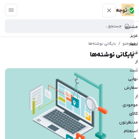
پتومتو
توجه
مشتری
عزیز
پتومتو
/
بایگانی نوشته‌ها
لطفا
قبل
بایگانی نوشته‌ها
از
ثبت
نهایی
سفارش
از
موجودی
کالای
مدنظرتون
استعلام