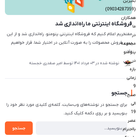
بگیرین
(09034287359)
همکاران
فروشگاه اینترنتی ما راه‌اندازی شد
ما
مفتخریم اعلام کنیم که فروشگاه اینترنتی پتومتو، راه‌اندازی شد و از این
در
پس، فروش محصولات را به صورت آنلاین در اختیار شما، قرار خواهیم
مجموعه
داد.
پتومتو
در
نوشته شده در
03 مرداد 1401
توسط
امیر صفدری خجسته
بازه
زمانی
9
جستجو
صبح
الی
برای جستجو در نوشته‌های وب‌سایت، کلمه‌ی کلیدی مورد نظر خود را
19
بنویسید و بر روی دکمه کلیک کنید.
عصر
جستجو
بااحترام