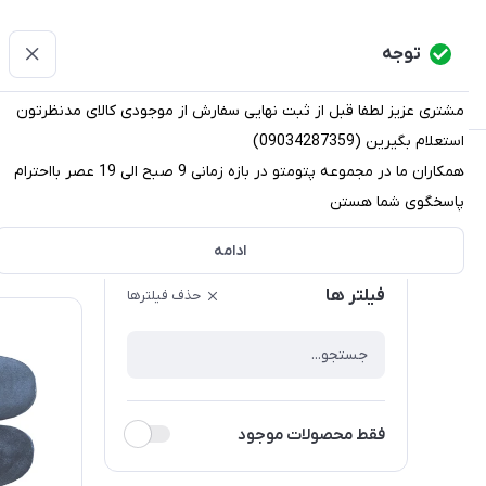
پتومتو
توجه
دسته‌بندی کالاها
خانه
دسته بندی محصولات
قو
مشتری عزیز لطفا قبل از ثبت نهایی سفارش از موجودی کالای مدنظرتون
استعلام بگیرین (09034287359)
پتومتو
/
دسته بندی محصولات
/
دمپایی
/
دمپایی روفرشی
همکاران ما در مجموعه پتومتو در بازه زمانی 9 صبح الی 19 عصر بااحترام
پاسخگوی شما هستن
دمپایی روفرشی
ادامه
ترتیب نم
فیلتر ها
حذف فیلترها
فقط محصولات موجود