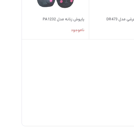
ی مدل DR473
پاپوش زنانه مدل PA1232
ناموجود