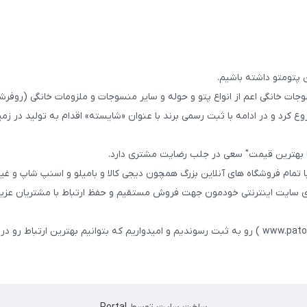
 پتومتو داشته باشیم.
ا از سال 1393در زمینه فروش منسوجات خانگی اعم از انواع پتو و حوله و سایر منسوجات و ملزومات خانگی (ر
ع کرد و در ادامه با ثبت رسمی برند با عنوان «شایسته» اقدام به تولید در زمین
ا بهترین قیمت" سعی در جلب رضایت مشتری دارد.
 تمام فروشگاه های آنلاین بزرگ همچون دیجی کالا و بامیلو و اسنپ شاپ و غی
زی سایت اینترنتی خودمون جهت فروش مستقیم و حفظ ارتباط با مشتریان عزیز 
در همین راستا سایت خودمون با عنوان فارسی : پتومتو ( www.patomato.ir ) رو به ثبت رسوندیم و امیدواریم که بتوانیم بهترین ارتب