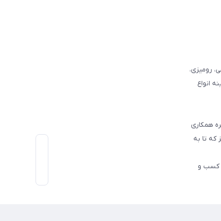
وفرشی، رومیزی،
ه انواع
ره همکاری
که تا به
اط رو در کسب و