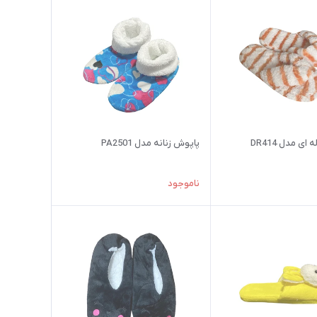
ی مدل DR414
پاپوش زنانه مدل PA2501
ناموجود