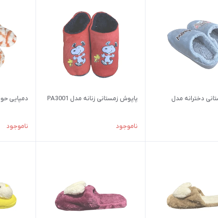
انی دخترانه مدل
پاپوش زمستانی زنانه مدل PA3001
دمپایی حوله ا
ناموجود
ناموجود