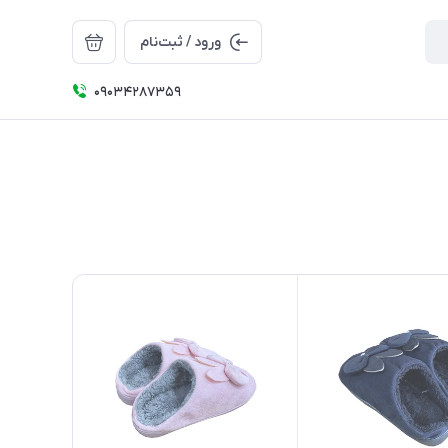
ورود / ثبت‌نام
09034287359