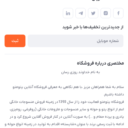
مجله فروشگاه
قوانین و مقررات
لیست محصولات
حریم خصوصی
درباره ما
از جدید‌ترین تخفیف‌ها با‌ خبر شوید
راهنما
تماس با ما
ثبت
مختصری درباره فروشگاه
به نام خداوند روزی رسان
سلام به شما همراهان عزیز ،با هم نگاهی به معرفی فروشگاه آنلاین پتومتو
داشته باشیم.
فروشگاه پتومتو فعالیت خود را از سال 1393در زمینه فروش منسوجات خانگی
اعم از انواع پتو و حوله و سایر منسوجات و ملزومات خانگی (روفرشی، رومیزی،
پادری و پرده حمام و ...) به صورت آنلاین در کنار فروش آفلاین شروع کرد و در
ادامه با ثبت رسمی برند با عنوان «شایسته» اقدام به تولید در زمینه انواع حوله و