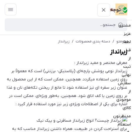
پتومتو
توجه
مشتری
عزیز
پتومتو
/
دسته بندی محصولات
/
زیرانداز
لطفا
قبل
زیرانداز
از
معرفی مختصر و مفید زیرانداز :
ثبت
زیرانداز نوعی پوشش پارچه‌ای (پلاستیکی- برزنتی) است که معمولاً بر
نهایی
روی زمین استفاده میگردد. همچنین، ممکن است که از این محصول به
سفارش
عنوان زیر سفره ای نیز استفاده شود تا مانع از ریختن تکه‌های نان و غذا
از
بر روی زمین یا کف اتاق شود. همچنین، به‌طور ویژه‌ای، ممکن است در
موجودی
اشاره برای یکی از اصطلاحات ویژه‌ی زیر نیز مورد استفاده قرار گیرد :
کالای
مدنظرتون
استعلام
برای استراحت کردن در طبیعت، همراه داشتن زیرانداز مناسب که به‌