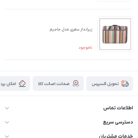
زیرانداز سفری مدل جاجیم
ناموجود
ضمانت اصالت کالا
امکان پرد
تحویل اکسپرس
اطلاعات تماس
09034287359
دسترسی سریع
info@myshop.com
حساب کاربری
خدمات مشتریان