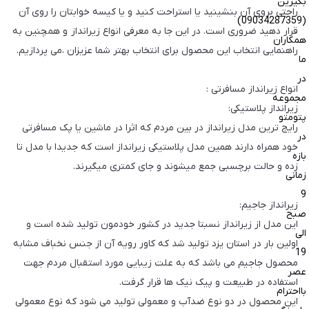
بگیرین
راحتی بروی آن بنشینید یا استراحت کنید و یا کیسه خوابتان را روی آن
(09034287359)
قرار دهید ضروری است. در این جا به معرفی انواع زیرانداز و همچنین به
همکاران
راهنمایی انتخاب این محصول برای انتخاب بهتر شما عزیزان ،می پردازیم.
ما
در
انواع زیرانداز مسافرتی :
مجموعه
زیرانداز پلاستیکی:
پتومتو
رایج ترین مدل زیرانداز در بین مردم که اثرا در ماشین یا پک مسافرتی
در
خود همراه دارند همین مدل پلاستیکی زیرانداز است که جدیدا با مدل تا
بازه
زده و حالت برچسبی جمع میشوند و جای کمتری میگیرند.
زمانی
9
زیرانداز جاجیم:
صبح
این مدل از زیرانداز نسبتا جدید در کشور خودمون تولید شده است و
الی
اولین بار در استان یزد تولید شد که کاور رویه آن از جنس نخباف مشابه
19
محصول جاجیم می باشد که به علت زیبایی مورد استقبال مردم جهت
عصر
استفاده در طبیعت و پیک نیک ها قرار گرفت.
بااحترام
این محصول در دو نوع ضدآب و معمولی تولید می شود که نوع معمولی