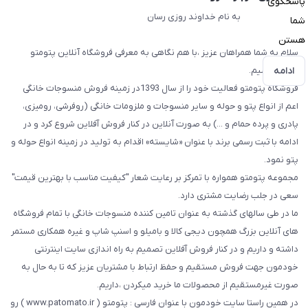
پاسخگوی
به نام خداوند روزی رسان
شما
هستن
سلام به شما همراهان عزیز ،با هم نگاهی به معرفی فروشگاه آنلاین پتومتو
ادامه
داشته باشیم.
فروشگاه پتومتو فعالیت خود را از سال 1393در زمینه فروش منسوجات خانگی
اعم از انواع پتو و حوله و سایر منسوجات و ملزومات خانگی (روفرشی، رومیزی،
پادری و پرده حمام و ...) به صورت آنلاین در کنار فروش آفلاین شروع کرد و در
ادامه با ثبت رسمی برند با عنوان «شایسته» اقدام به تولید در زمینه انواع حوله و
پتو نمود.
مجموعه پتومتو همواره با تمرکز بر رعایت شعار "کیفیت مناسب با بهترین قیمت"
سعی در جلب رضایت مشتری دارد.
ما در طی سالهای گذشته به عنوان تامین کننده منسوجات خانگی با تمام فروشگاه
های آنلاین بزرگ همچون دیجی کالا و بامیلو و اسنپ شاپ و غیره همکاری مستمر
داشته و داریم و در کنار فروش آفلاین تصمیم به راه اندازی سایت اینترنتی
خودمون جهت فروش مستقیم و حفظ ارتباط با مشتریان عزیز که تا به حال به
صورت غیرمستقیم از محصولات ما خرید میکردن ،داریم.
در همین راستا سایت خودمون با عنوان فارسی : پتومتو ( www.patomato.ir ) رو