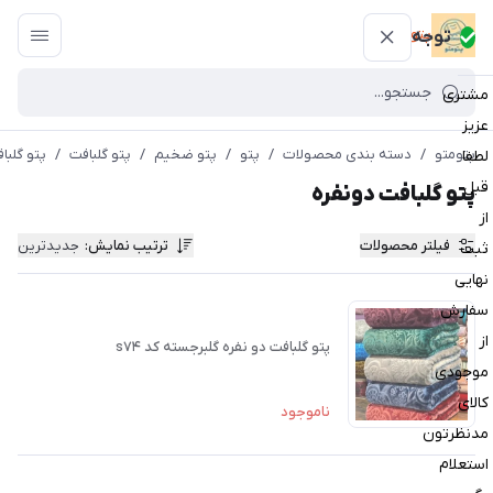
پتومتو
توجه
مشتری
عزیز
پتومتو
/
دسته بندی محصولات
/
پتو
/
پتو ضخیم
/
پتو گلبافت
/
پتو گلبا
لطفا
قبل
پتو گلبافت دونفره
از
فیلتر محصولات
ترتیب نمایش
:
جدیدترین
ثبت
نهایی
سفارش
از
پتو گلبافت دو نفره گلبرجسته کد s۷۴
موجودی
کالای
ناموجود
مدنظرتون
استعلام