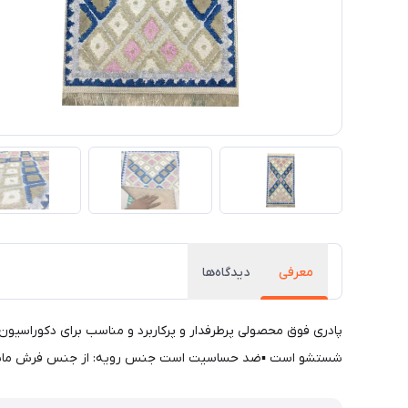
معرفی
دیدگاه‌ها
پادری فوق محصولی پرطرفدار و پرکاربرد و مناسب برای دکوراسیون 
شستشو است ▪ضد حساسیت است جنس رویه: از جنس فرش ماشینی نرم. سایز: 48x85 