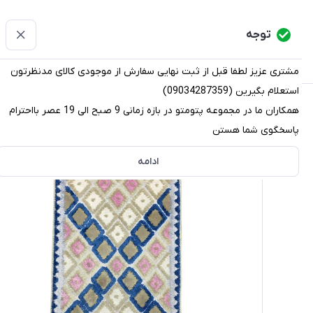
پتومتو
توجه
دسته‌بندی کالاها
خانه
دسته بندی محصولات
قو
مشتری عزیز لطفا قبل از ثبت نهایی سفارش از موجودی کالای مدنظرتون
استعلام بگیرین (09034287359)
پتومتو
/
دسته بندی محصولات
/
پادری
/
پادری فرشی
/
پادری کد 20871 سایز 5
همکاران ما در مجموعه پتومتو در بازه زمانی 9 صبح الی 19 عصر بااحترام
پاسخگوی شما هستن
ادامه