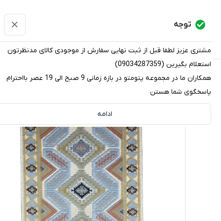
پتومتو
توجه
دسته‌بندی کالاها
خانه
دسته بندی محصولات
قو
مشتری عزیز لطفا قبل از ثبت نهایی سفارش از موجودی کالای مدنظرتون
استعلام بگیرین (09034287359)
پتومتو
/
دسته بندی محصولات
/
پادری
/
پادری فرشی
/
پادری کد 12000 سایز 5
همکاران ما در مجموعه پتومتو در بازه زمانی 9 صبح الی 19 عصر بااحترام
پاسخگوی شما هستن
ادامه