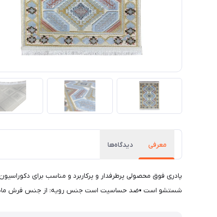
معرفی
دیدگاه‌ها
پادری فوق محصولی پرطرفدار و پرکاربرد و مناسب برای دکوراسیون 
شستشو است ▪ضد حساسیت است جنس رویه: از جنس فرش ماشینی نرم. سایز: 48x85 