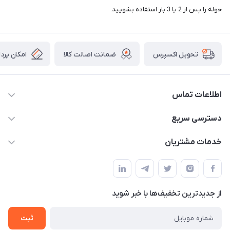
حوله را پس از 2 یا 3 بار استفاده بشویید.
ضمانت اصالت کالا
امکان پرد
تحویل اکسپرس
اطلاعات تماس
09034287359
دسترسی سریع
info@myshop.com
حساب کاربری
خدمات مشتریان
مجله فروشگاه
قوانین و مقررات
لیست محصولات
حریم خصوصی
درباره ما
از جدید‌ترین تخفیف‌ها با‌ خبر شوید
راهنما
تماس با ما
ثبت