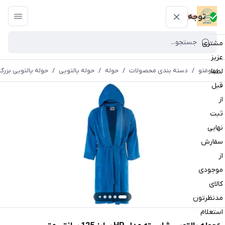
پتومتو
توجه
مشتری
عزیز
پتومتو
/
دسته بندی محصولات
/
حوله
/
حوله پالتویی
/
حوله پالتویی بزرگ
لطفا
قبل
از
ثبت
نهایی
سفارش
از
موجودی
کالای
مدنظرتون
استعلام