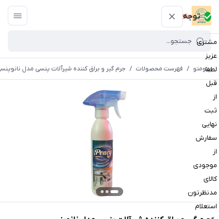
پتومتو
توجه
مشتری
عزیز
پتومتو
/
فهرست محصولات
/
جرم گیر و براق کننده شیرآلات پنسی مدل نانوپنس
لطفا
قبل
از
ثبت
نهایی
سفارش
از
موجودی
کالای
مدنظرتون
استعلام