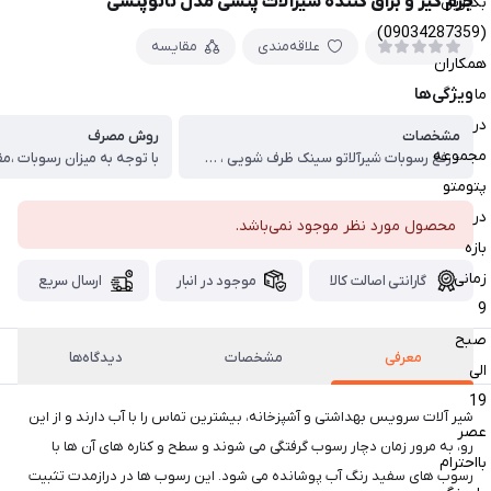
جرم گیر و براق کننده شیرآلات پنسی مدل نانوپنسی
بگیرین
(09034287359)
علاقه‌مندی
مقایسه
همکاران
ویژگی‌ها
ما
در
مشخصات
روش مصرف
مجموعه
- رفع رسوبات شیرآلاتو سینک ظرف شویی ، - براق کننده شیرآلات ، - سرعت پاک کنندگی بالا ، - استفاده آسان و بدون بوی بد ، - بدون هرگونه اثر جانبی بر روی شیرآلات ، - وزن حدود 250 میلی لیتر
پتومتو
در
محصول مورد نظر موجود نمی‌باشد.
بازه
زمانی
گارانتی اصالت کالا
موجود در انبار
ارسال سریع
9
صبح
معرفی
مشخصات
دیدگاه‌ها
الی
19
شیر آلات سرویس بهداشتی و آشپزخانه، بیشترین تماس را با آب دارند و از این
عصر
رو، به مرور زمان دچار رسوب گرفتگی می شوند و سطح و کناره های آن ها با
بااحترام
رسوب های سفید رنگ آب پوشانده می شود. این رسوب ها در درازمدت تثبیت