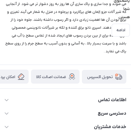
پاسخگوی
می شوند و جدا سازی و پاک سازی آن ها روز به روز دشوار تر می شود. از آنجایی
شما
که شیر آلات جزو اِلِمان های پرکاربرد و پرجلوه در منزل به شمار می آیند تمیزی و
هستن
براق بودن آن ها اهمیت زیادی دارد و اگر رسوب داشته باشند، جلوه خود را از
دست می دهند. اسپری نانو براق کننده و لکه بر شیرآلات نانوپنسی محصولی
ادامه
فوق العاده برای از بین بردن رسوب های ایجاد شده از تماس سطح با آب می
باشد و با سرعت بسیار بالا ، به آسانی و بدون آسیب به سطح جرم را از روی سطح
پاک می نماید .
ضمانت اصالت کالا
امکان پرد
تحویل اکسپرس
اطلاعات تماس
09034287359
دسترسی سریع
info@myshop.com
حساب کاربری
خدمات مشتریان