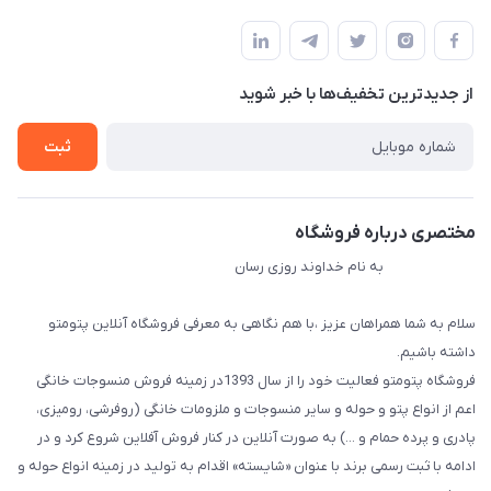
مجله فروشگاه
قوانین و مقررات
لیست محصولات
حریم خصوصی
درباره ما
از جدید‌ترین تخفیف‌ها با‌ خبر شوید
راهنما
تماس با ما
ثبت
مختصری درباره فروشگاه
به نام خداوند روزی رسان
سلام به شما همراهان عزیز ،با هم نگاهی به معرفی فروشگاه آنلاین پتومتو
داشته باشیم.
فروشگاه پتومتو فعالیت خود را از سال 1393در زمینه فروش منسوجات خانگی
اعم از انواع پتو و حوله و سایر منسوجات و ملزومات خانگی (روفرشی، رومیزی،
پادری و پرده حمام و ...) به صورت آنلاین در کنار فروش آفلاین شروع کرد و در
ادامه با ثبت رسمی برند با عنوان «شایسته» اقدام به تولید در زمینه انواع حوله و