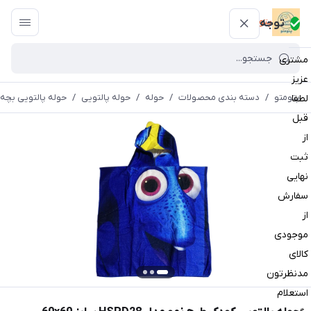
پتومتو
توجه
مشتری
عزیز
پتومتو
/
دسته بندی محصولات
/
حوله
/
حوله پالتویی
/
حوله پالتویی بچه 
لطفا
قبل
از
ثبت
نهایی
سفارش
از
موجودی
کالای
مدنظرتون
استعلام