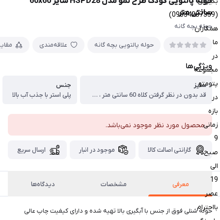
حوله پالتویی کودک طرح نمو مدل HSPD28 سایز 60x60
بگیرین
سانتی متر
(09034287359)
حوله بچه گانه
همکاران
ما
حوله پالتویی بچه گانه
علاقه‌مندی
مقای
در
ویژگی‌ها
مجموعه
پتومتو
سایز
جنس
قد بدون در نظر گرفتن کلاه 60 سانتی متر ، عرض 60 سانتی متر
پلی استر با جذب آب بالا
در
بازه
زمانی
محصول مورد نظر موجود نمی‌باشد.
9
گارانتی اصالت کالا
موجود در انبار
ارسال سریع
صبح
الی
19
معرفی
مشخصات
دیدگاه‌ها
عصر
بااحترام
حوله شنلی فوق از جنس با آبگیری بالا تهیه شده و دارای کیفیت چاپ عالی