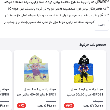
پاسخگوی
هستش که با توجه به طرح خلاقانه وقتی کودک شما از این حوله استفاده میکند
شما
به ظاهر انگار لباس اون شخصیت کارتنی رو به تن کرده باشد.قد این حوله 60
هستن
سانتی متر میباشد و همچنین دارای کلاه هست. دو طرف حوله شنلی باز هستش
که باعث میشود استفاده از این حوله برای کودکان شما بسیار راحت تر و جذاب تر
ادامه
شود.
محصولات مرتبط
حوله پالتویی کودک مدل
حوله پالتویی کودک مدل
حوله پ
HSPD31 سایز 60x60 سانتی
HSPD1 سایز 60x60 سانتی متر
HSPD8 سایز 60x60 سانتی م
متر
800,000
800,000
850,000
99,000
599,000
575,000
26٪
33٪
تومان
تومان