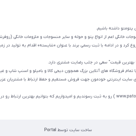
 پتومتو داشته باشیم.
ا از سال 1393در زمینه فروش منسوجات خانگی اعم از انواع پتو و حوله و سایر منسوجات و ملزومات خانگی (ر
ع کرد و در ادامه با ثبت رسمی برند با عنوان «شایسته» اقدام به تولید در زمین
ا بهترین قیمت" سعی در جلب رضایت مشتری دارد.
 تمام فروشگاه های آنلاین بزرگ همچون دیجی کالا و بامیلو و اسنپ شاپ و غی
زی سایت اینترنتی خودمون جهت فروش مستقیم و حفظ ارتباط با مشتریان عزیز 
در همین راستا سایت خودمون با عنوان فارسی : پتومتو ( www.patomato.ir ) رو به ثبت رسوندیم و امیدواریم که بتوانیم بهترین ارتب
ساخت سایت توسط
Portal