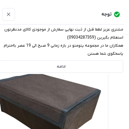
پتومتو
توجه
دسته‌بندی کالاها
خانه
دسته بندی محصولات
قو
مشتری عزیز لطفا قبل از ثبت نهایی سفارش از موجودی کالای مدنظرتون
استعلام بگیرین (09034287359)
پتومتو
/
دسته بندی محصولات
/
نظم دهنده (ارگانایزر)
/
نظم ده
همکاران ما در مجموعه پتومتو در بازه زمانی 9 صبح الی 19 عصر بااحترام
پاسخگوی شما هستن
ادامه