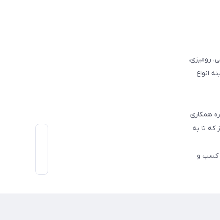
وفرشی، رومیزی،
ه انواع
ره همکاری
که تا به
اط رو در کسب و