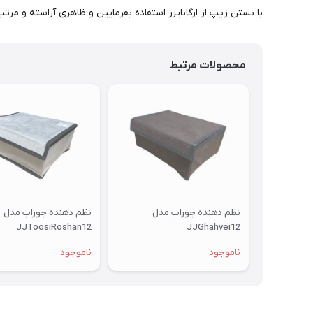
با بستن زیپ از ارگانایزر استفاده بفرمایین و ظاهری آراسته و مرت
محصولات مرتبط
نظم دهنده جوراب مدل
نظم دهنده جوراب مدل
JJToosiRoshan12
JJGhahvei12
ناموجود
ناموجود