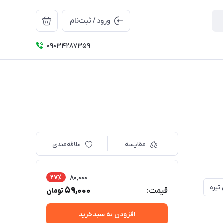
ورود / ثبت‌نام
09034287359
مقایسه
علاقه‌مندی
27٪
80,000
تیره
59,000
قیمت:
تومان
افزودن به سبدخرید