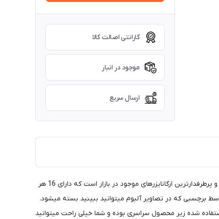
گارانتی اصالت کالا
موجود در انبار
ارسال سریع
امروزه یکی از بهترین اقداماتی که در دکوراسیون منزل میشود انجام داد ، بهینه استفاده کردن از فضای منزل میباشد. ارگانایزر فوق یکی از بهترین و پرطرفدارترین ارگانایزرهای موجود در بازار است که دارای 16 هر
گانایزر به راحتی توسط برچسبی که در تصاویر آلبوم میتوانید ببینید بسته میشود.
عمق 12 سانتی متر میباشد. زیپی که برای این محصول استفاده شده زیر محصول سراسری بوده و شما خیلی راحت میتوانید