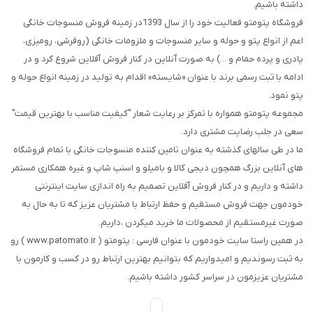
داشته باشیم.
فروشگاه پتومتو فعالیت خود را از سال 1393در زمینه فروش منسوجات خانگی
اعم از انواع پتو و حوله و سایر منسوجات و ملزومات خانگی (روفرشی، رومیزی،
پادری و پرده حمام و ...) به صورت آنلاین در کنار فروش آفلاین شروع کرد و در
ادامه با ثبت رسمی برند با عنوان «شایسته» اقدام به تولید در زمینه انواع حوله و
پتو نمود.
مجموعه پتومتو همواره با تمرکز بر رعایت شعار "کیفیت مناسب با بهترین قیمت"
سعی در جلب رضایت مشتری دارد.
ما در طی سالهای گذشته به عنوان تامین کننده منسوجات خانگی با تمام فروشگاه
های آنلاین بزرگ همچون دیجی کالا و بامیلو و اسنپ شاپ و غیره همکاری مستمر
داشته و داریم و در کنار فروش آفلاین تصمیم به راه اندازی سایت اینترنتی
خودمون جهت فروش مستقیم و حفظ ارتباط با مشتریان عزیز که تا به حال به
صورت غیرمستقیم از محصولات ما خرید میکردن ،داریم.
در همین راستا سایت خودمون با عنوان فارسی : پتومتو ( www.patomato.ir ) رو
به ثبت رسوندیم و امیدواریم که بتوانیم بهترین ارتباط رو در کسب و کارمون با
مشتریان عزیزمون در سراسر کشور داشته باشیم.