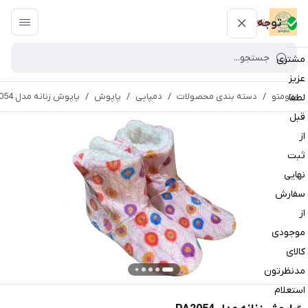
پتومتو
توجه
مشتری
عزیز
پتومتو
/
دسته بندی محصولات
/
دمپایی
/
پاپوش
/
پاپوش زنانه مدل PA2054
لطفا
قبل
از
ثبت
نهایی
سفارش
از
موجودی
کالای
مدنظرتون
استعلام