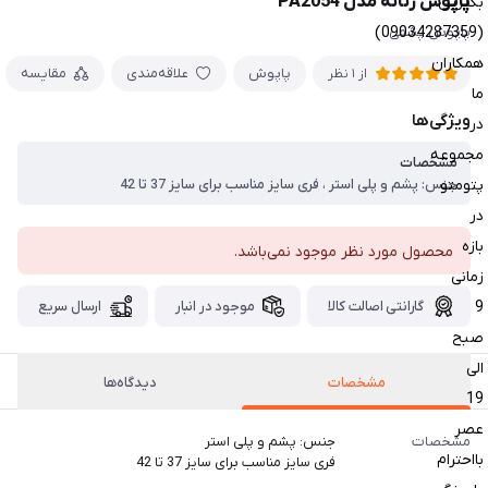
پاپوش زنانه مدل PA2054
بگیرین
(09034287359)
پاپوش پشمی
همکاران
پاپوش
علاقه‌مندی
مقایسه
از 1 نظر
ما
ویژگی‌ها
در
مجموعه
مشخصات
پتومتو
جنس: پشم و پلی استر ، فری سایز مناسب برای سایز 37 تا 42
در
بازه
محصول مورد نظر موجود نمی‌باشد.
زمانی
9
گارانتی اصالت کالا
موجود در انبار
ارسال سریع
صبح
الی
مشخصات
دیدگاه‌ها
19
عصر
مشخصات
جنس: پشم و پلی استر
بااحترام
فری سایز مناسب برای سایز 37 تا 42