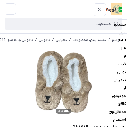
پتومتو
توجه
مشتری
عزیز
پتومتو
/
دسته بندی محصولات
/
دمپایی
/
پاپوش
/
پاپوش زنانه مدل PA1015
لطفا
قبل
از
ثبت
نهایی
سفارش
از
موجودی
کالای
مدنظرتون
استعلام