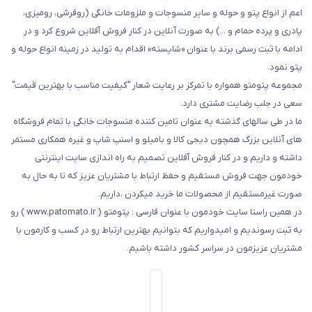
اعم از انواع پتو و حوله و سایر منسوجات و ملزومات خانگی (روفرشی، رومیزی،
پادری و پرده حمام و ...) به صورت آنلاین در کنار فروش آفلاین شروع کرد و در
ادامه با ثبت رسمی برند با عنوان «شایسته» اقدام به تولید در زمینه انواع حوله و
پتو نمود.
مجموعه پتومتو همواره با تمرکز بر رعایت شعار "کیفیت مناسب با بهترین قیمت"
سعی در جلب رضایت مشتری دارد.
ما در طی سالهای گذشته به عنوان تامین کننده منسوجات خانگی با تمام فروشگاه
های آنلاین بزرگ همچون دیجی کالا و بامیلو و اسنپ شاپ و غیره همکاری مستمر
داشته و داریم و در کنار فروش آفلاین تصمیم به راه اندازی سایت اینترنتی
خودمون جهت فروش مستقیم و حفظ ارتباط با مشتریان عزیز که تا به حال به
صورت غیرمستقیم از محصولات ما خرید میکردن ،داریم.
در همین راستا سایت خودمون با عنوان فارسی : پتومتو ( www.patomato.ir ) رو
به ثبت رسوندیم و امیدواریم که بتوانیم بهترین ارتباط رو در کسب و کارمون با
مشتریان عزیزمون در سراسر کشور داشته باشیم.