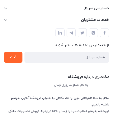
09034287359
دسترسی سریع
info@myshop.com
حساب کاربری
خدمات مشتریان
مجله فروشگاه
قوانین و مقررات
لیست محصولات
حریم خصوصی
درباره ما
از جدید‌ترین تخفیف‌ها با‌ خبر شوید
راهنما
تماس با ما
ثبت
مختصری درباره فروشگاه
به نام خداوند روزی رسان
سلام به شما همراهان عزیز ،با هم نگاهی به معرفی فروشگاه آنلاین پتومتو
داشته باشیم.
فروشگاه پتومتو فعالیت خود را از سال 1393در زمینه فروش منسوجات خانگی