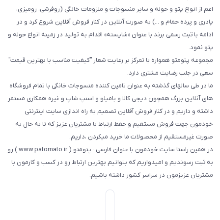
اعم از انواع پتو و حوله و سایر منسوجات و ملزومات خانگی (روفرشی، رومیزی،
پادری و پرده حمام و ...) به صورت آنلاین در کنار فروش آفلاین شروع کرد و در
ادامه با ثبت رسمی برند با عنوان «شایسته» اقدام به تولید در زمینه انواع حوله و
پتو نمود.
مجموعه پتومتو همواره با تمرکز بر رعایت شعار "کیفیت مناسب با بهترین قیمت"
سعی در جلب رضایت مشتری دارد.
ما در طی سالهای گذشته به عنوان تامین کننده منسوجات خانگی با تمام فروشگاه
های آنلاین بزرگ همچون دیجی کالا و بامیلو و اسنپ شاپ و غیره همکاری مستمر
داشته و داریم و در کنار فروش آفلاین تصمیم به راه اندازی سایت اینترنتی
خودمون جهت فروش مستقیم و حفظ ارتباط با مشتریان عزیز که تا به حال به
صورت غیرمستقیم از محصولات ما خرید میکردن ،داریم.
در همین راستا سایت خودمون با عنوان فارسی : پتومتو ( www.patomato.ir ) رو
به ثبت رسوندیم و امیدواریم که بتوانیم بهترین ارتباط رو در کسب و کارمون با
مشتریان عزیزمون در سراسر کشور داشته باشیم.