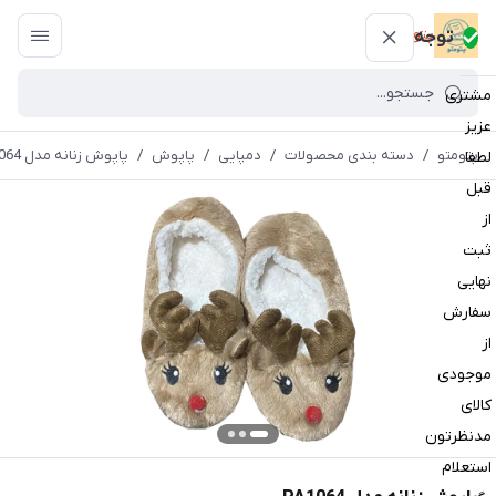
پتومتو
توجه
مشتری
عزیز
پتومتو
/
دسته بندی محصولات
/
دمپایی
/
پاپوش
/
پاپوش زنانه مدل PA1064
لطفا
قبل
از
ثبت
نهایی
سفارش
از
موجودی
کالای
مدنظرتون
استعلام