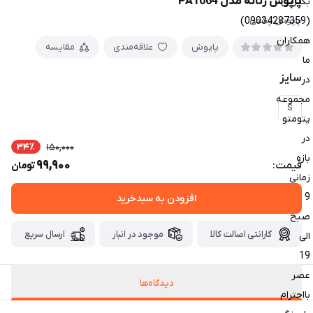
پاپوش زنانه مدل PA1064
بگیرین
(09034287359)
پاپوش پشمی
همکاران
پاپوش
علاقه‌مندی
مقایسه
ما
سایز
در
مجموعه
S
پتومتو
در
34٪
150,000
بازه
99,900
قیمت:
تومان
زمانی
9
افزودن به سبدخرید
صبح
گارانتی اصالت کالا
موجود در انبار
ارسال سریع
الی
19
عصر
دیدگاه‌ها
بااحترام