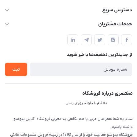
09034287359
دسترسی سریع
info@myshop.com
حساب کاربری
خدمات مشتریان
مجله فروشگاه
قوانین و مقررات
لیست محصولات
حریم خصوصی
درباره ما
از جدید‌ترین تخفیف‌ها با‌ خبر شوید
راهنما
تماس با ما
ثبت
مختصری درباره فروشگاه
به نام خداوند روزی رسان
سلام به شما همراهان عزیز ،با هم نگاهی به معرفی فروشگاه آنلاین پتومتو
داشته باشیم.
فروشگاه پتومتو فعالیت خود را از سال 1393در زمینه فروش منسوجات خانگی