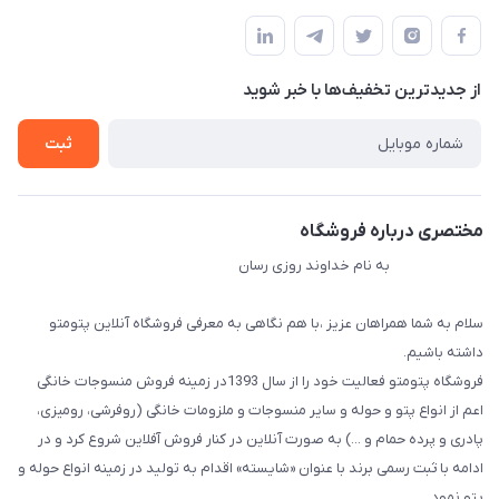
مجله فروشگاه
قوانین و مقررات
لیست محصولات
حریم خصوصی
درباره ما
از جدید‌ترین تخفیف‌ها با‌ خبر شوید
راهنما
تماس با ما
ثبت
مختصری درباره فروشگاه
به نام خداوند روزی رسان
سلام به شما همراهان عزیز ،با هم نگاهی به معرفی فروشگاه آنلاین پتومتو
داشته باشیم.
فروشگاه پتومتو فعالیت خود را از سال 1393در زمینه فروش منسوجات خانگی
اعم از انواع پتو و حوله و سایر منسوجات و ملزومات خانگی (روفرشی، رومیزی،
پادری و پرده حمام و ...) به صورت آنلاین در کنار فروش آفلاین شروع کرد و در
ادامه با ثبت رسمی برند با عنوان «شایسته» اقدام به تولید در زمینه انواع حوله و
پتو نمود.