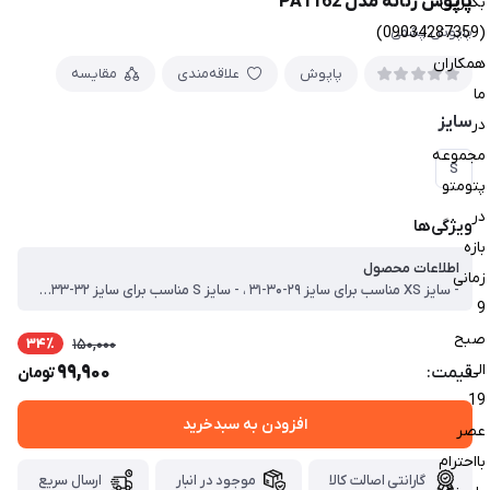
پاپوش زنانه مدل PA1162
بگیرین
(09034287359)
پاپوش پشمی
همکاران
پاپوش
علاقه‌مندی
مقایسه
ما
سایز
در
مجموعه
S
پتومتو
در
ویژگی‌ها
بازه
اطلاعات محصول
زمانی
- سایز XS مناسب برای سایز ۲۹-۳۰-۳۱ ، - سایز S مناسب برای سایز ۳۲-۳۳-۳۴ ، - سایز M مناسب برای سایز ۳۵-۳۶-۳۷ ، - سایز L مناسب برای سایز ۳۸-۳۹-۴۰ ، - سایز XL مناسب برای سایز ۴۱-۴۲ ، - جداره بیرونی کفی که با زمین در تماس است دارای سرگیر جهت جلوگیری از سر خوردن میباشد. ، - بسیار گرم مناسب فصول خنک و سرد سال ، - قابل شستشو در ماشین لباسشویی ، - کیفیت عالی
9
صبح
34٪
150,000
الی
99,900
قیمت:
تومان
19
افزودن به سبدخرید
عصر
بااحترام
گارانتی اصالت کالا
موجود در انبار
ارسال سریع