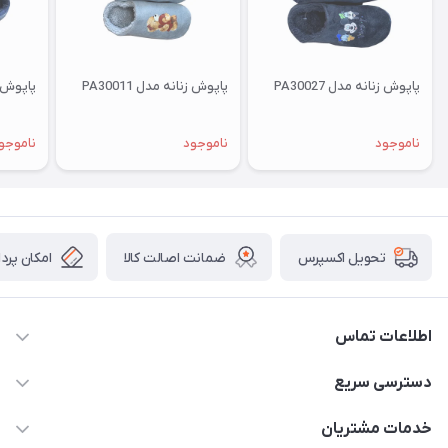
پاپوش زنانه مدل PA30027
پاپوش زنانه مدل PA30011
پاپوش زنا
ناموجود
ناموجود
ناموجو
ضمانت اصالت کالا
امکان پرد
تحویل اکسپرس
اطلاعات تماس
09034287359
دسترسی سریع
info@myshop.com
حساب کاربری
خدمات مشتریان