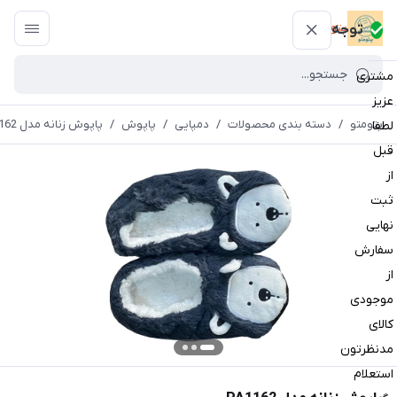
پتومتو
توجه
مشتری
عزیز
پتومتو
/
دسته بندی محصولات
/
دمپایی
/
پاپوش
/
پاپوش زنانه مدل PA1162
لطفا
قبل
از
ثبت
نهایی
سفارش
از
موجودی
کالای
مدنظرتون
استعلام