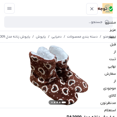
پتومتو
توجه
مشتری
عزیز
پتومتو
/
دسته بندی محصولات
/
دمپایی
/
پاپوش
/
پاپوش زنانه مدل PA2009
لطفا
قبل
از
ثبت
نهایی
سفارش
از
موجودی
کالای
مدنظرتون
استعلام