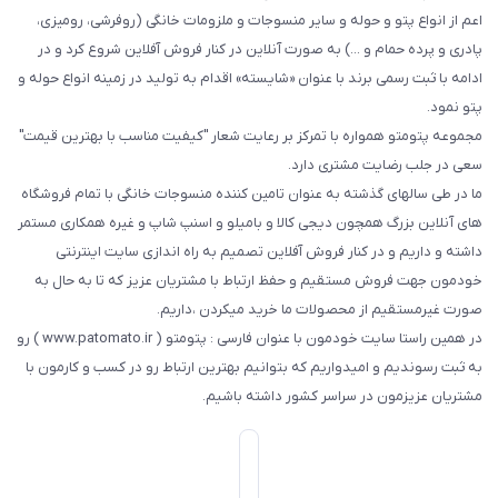
اعم از انواع پتو و حوله و سایر منسوجات و ملزومات خانگی (روفرشی، رومیزی،
پادری و پرده حمام و ...) به صورت آنلاین در کنار فروش آفلاین شروع کرد و در
ادامه با ثبت رسمی برند با عنوان «شایسته» اقدام به تولید در زمینه انواع حوله و
پتو نمود.
مجموعه پتومتو همواره با تمرکز بر رعایت شعار "کیفیت مناسب با بهترین قیمت"
سعی در جلب رضایت مشتری دارد.
ما در طی سالهای گذشته به عنوان تامین کننده منسوجات خانگی با تمام فروشگاه
های آنلاین بزرگ همچون دیجی کالا و بامیلو و اسنپ شاپ و غیره همکاری مستمر
داشته و داریم و در کنار فروش آفلاین تصمیم به راه اندازی سایت اینترنتی
خودمون جهت فروش مستقیم و حفظ ارتباط با مشتریان عزیز که تا به حال به
صورت غیرمستقیم از محصولات ما خرید میکردن ،داریم.
در همین راستا سایت خودمون با عنوان فارسی : پتومتو ( www.patomato.ir ) رو
به ثبت رسوندیم و امیدواریم که بتوانیم بهترین ارتباط رو در کسب و کارمون با
مشتریان عزیزمون در سراسر کشور داشته باشیم.