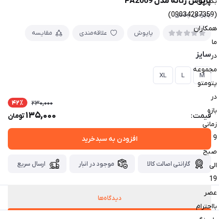
پاپوش زنانه مدل PA2009
بگیرین
(09034287359)
پاپوش پشمی
همکاران
پاپوش
علاقه‌مندی
مقایسه
ما
سایز
در
مجموعه
XL
L
M
پتومتو
در
42٪
230,000
بازه
135,000
قیمت:
تومان
زمانی
9
افزودن به سبدخرید
صبح
گارانتی اصالت کالا
موجود در انبار
ارسال سریع
الی
19
عصر
دیدگاه‌ها
بااحترام