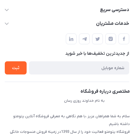
09034287359
دسترسی سریع
info@myshop.com
حساب کاربری
خدمات مشتریان
مجله فروشگاه
قوانین و مقررات
لیست محصولات
حریم خصوصی
درباره ما
از جدید‌ترین تخفیف‌ها با‌ خبر شوید
راهنما
تماس با ما
ثبت
مختصری درباره فروشگاه
به نام خداوند روزی رسان
سلام به شما همراهان عزیز ،با هم نگاهی به معرفی فروشگاه آنلاین پتومتو
داشته باشیم.
فروشگاه پتومتو فعالیت خود را از سال 1393در زمینه فروش منسوجات خانگی