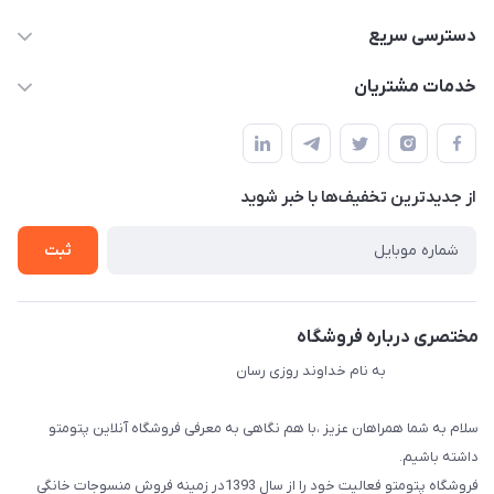
09034287359
دسترسی سریع
info@myshop.com
حساب کاربری
خدمات مشتریان
مجله فروشگاه
قوانین و مقررات
لیست محصولات
حریم خصوصی
درباره ما
از جدید‌ترین تخفیف‌ها با‌ خبر شوید
راهنما
تماس با ما
ثبت
مختصری درباره فروشگاه
به نام خداوند روزی رسان
سلام به شما همراهان عزیز ،با هم نگاهی به معرفی فروشگاه آنلاین پتومتو
داشته باشیم.
فروشگاه پتومتو فعالیت خود را از سال 1393در زمینه فروش منسوجات خانگی