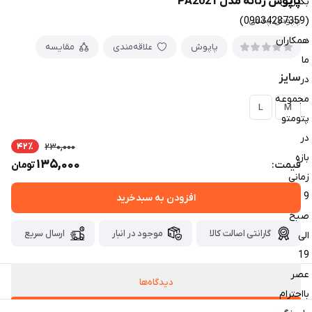
پاپوش زنانه مدل PA2021
بگیرین
(09034287359)
پاپوش پشمی
همکاران
پاپوش
علاقه‌مندی
مقایسه
ما
سایز
در
مجموعه
L
M
پتومتو
در
42٪
230,000
بازه
135,000
قیمت:
تومان
زمانی
9
افزودن به سبدخرید
صبح
گارانتی اصالت کالا
موجود در انبار
ارسال سریع
الی
19
عصر
دیدگاه‌ها
بااحترام