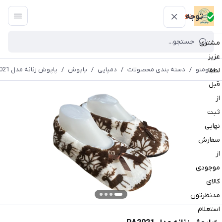
پتومتو
توجه
مشتری
عزیز
پتومتو
/
دسته بندی محصولات
/
دمپایی
/
پاپوش
/
پاپوش زنانه مدل PA2021
لطفا
قبل
از
ثبت
نهایی
سفارش
از
موجودی
کالای
مدنظرتون
استعلام