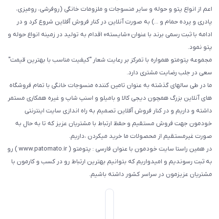
اعم از انواع پتو و حوله و سایر منسوجات و ملزومات خانگی (روفرشی، رومیزی،
پادری و پرده حمام و ...) به صورت آنلاین در کنار فروش آفلاین شروع کرد و در
ادامه با ثبت رسمی برند با عنوان «شایسته» اقدام به تولید در زمینه انواع حوله و
پتو نمود.
مجموعه پتومتو همواره با تمرکز بر رعایت شعار "کیفیت مناسب با بهترین قیمت"
سعی در جلب رضایت مشتری دارد.
ما در طی سالهای گذشته به عنوان تامین کننده منسوجات خانگی با تمام فروشگاه
های آنلاین بزرگ همچون دیجی کالا و بامیلو و اسنپ شاپ و غیره همکاری مستمر
داشته و داریم و در کنار فروش آفلاین تصمیم به راه اندازی سایت اینترنتی
خودمون جهت فروش مستقیم و حفظ ارتباط با مشتریان عزیز که تا به حال به
صورت غیرمستقیم از محصولات ما خرید میکردن ،داریم.
در همین راستا سایت خودمون با عنوان فارسی : پتومتو ( www.patomato.ir ) رو
به ثبت رسوندیم و امیدواریم که بتوانیم بهترین ارتباط رو در کسب و کارمون با
مشتریان عزیزمون در سراسر کشور داشته باشیم.