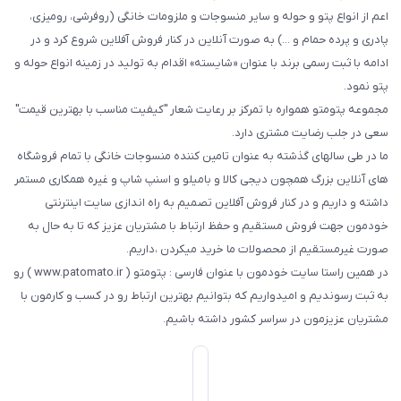
اعم از انواع پتو و حوله و سایر منسوجات و ملزومات خانگی (روفرشی، رومیزی،
پادری و پرده حمام و ...) به صورت آنلاین در کنار فروش آفلاین شروع کرد و در
ادامه با ثبت رسمی برند با عنوان «شایسته» اقدام به تولید در زمینه انواع حوله و
پتو نمود.
مجموعه پتومتو همواره با تمرکز بر رعایت شعار "کیفیت مناسب با بهترین قیمت"
سعی در جلب رضایت مشتری دارد.
ما در طی سالهای گذشته به عنوان تامین کننده منسوجات خانگی با تمام فروشگاه
های آنلاین بزرگ همچون دیجی کالا و بامیلو و اسنپ شاپ و غیره همکاری مستمر
داشته و داریم و در کنار فروش آفلاین تصمیم به راه اندازی سایت اینترنتی
خودمون جهت فروش مستقیم و حفظ ارتباط با مشتریان عزیز که تا به حال به
صورت غیرمستقیم از محصولات ما خرید میکردن ،داریم.
در همین راستا سایت خودمون با عنوان فارسی : پتومتو ( www.patomato.ir ) رو
به ثبت رسوندیم و امیدواریم که بتوانیم بهترین ارتباط رو در کسب و کارمون با
مشتریان عزیزمون در سراسر کشور داشته باشیم.