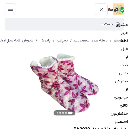
پتومتو
توجه
مشتری
عزیز
پتومتو
/
دسته بندی محصولات
/
دمپایی
/
پاپوش
/
پاپوش زنانه مدل PA2029
لطفا
قبل
از
ثبت
نهایی
سفارش
از
موجودی
کالای
مدنظرتون
استعلام