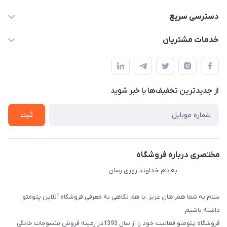
09034287359
دسترسی سریع
info@myshop.com
حساب کاربری
خدمات مشتریان
مجله فروشگاه
قوانین و مقررات
لیست محصولات
حریم خصوصی
درباره ما
از جدید‌ترین تخفیف‌ها با‌ خبر شوید
راهنما
تماس با ما
ثبت
مختصری درباره فروشگاه
به نام خداوند روزی رسان
سلام به شما همراهان عزیز ،با هم نگاهی به معرفی فروشگاه آنلاین پتومتو
داشته باشیم.
فروشگاه پتومتو فعالیت خود را از سال 1393در زمینه فروش منسوجات خانگی