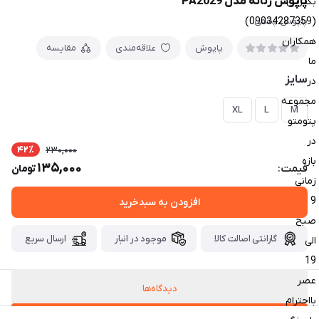
پاپوش زنانه مدل PA2029
بگیرین
(09034287359)
پاپوش پشمی
همکاران
پاپوش
علاقه‌مندی
مقایسه
ما
سایز
در
مجموعه
XL
L
M
پتومتو
در
42٪
230,000
بازه
135,000
قیمت:
تومان
زمانی
9
افزودن به سبدخرید
صبح
گارانتی اصالت کالا
موجود در انبار
ارسال سریع
الی
19
عصر
دیدگاه‌ها
بااحترام