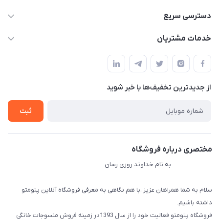
09034287359
دسترسی سریع
info@myshop.com
حساب کاربری
خدمات مشتریان
مجله فروشگاه
قوانین و مقررات
لیست محصولات
حریم خصوصی
درباره ما
از جدید‌ترین تخفیف‌ها با‌ خبر شوید
راهنما
تماس با ما
ثبت
مختصری درباره فروشگاه
به نام خداوند روزی رسان
سلام به شما همراهان عزیز ،با هم نگاهی به معرفی فروشگاه آنلاین پتومتو
داشته باشیم.
فروشگاه پتومتو فعالیت خود را از سال 1393در زمینه فروش منسوجات خانگی