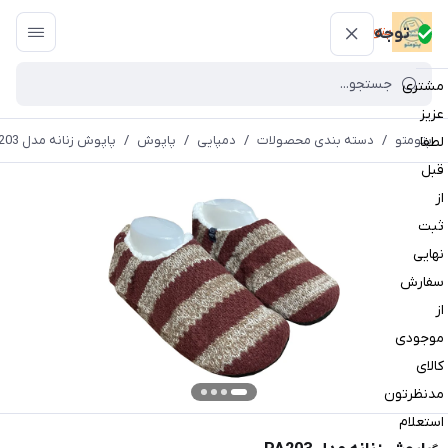
پتومتو
توجه
مشتری
عزیز
پتومتو
/
دسته بندی محصولات
/
دمپایی
/
پاپوش
/
پاپوش زنانه مدل PA203
لطفا
قبل
از
ثبت
نهایی
سفارش
از
موجودی
کالای
مدنظرتون
استعلام