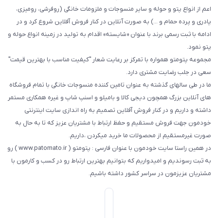
اعم از انواع پتو و حوله و سایر منسوجات و ملزومات خانگی (روفرشی، رومیزی،
پادری و پرده حمام و ...) به صورت آنلاین در کنار فروش آفلاین شروع کرد و در
ادامه با ثبت رسمی برند با عنوان «شایسته» اقدام به تولید در زمینه انواع حوله و
پتو نمود.
مجموعه پتومتو همواره با تمرکز بر رعایت شعار "کیفیت مناسب با بهترین قیمت"
سعی در جلب رضایت مشتری دارد.
ما در طی سالهای گذشته به عنوان تامین کننده منسوجات خانگی با تمام فروشگاه
های آنلاین بزرگ همچون دیجی کالا و بامیلو و اسنپ شاپ و غیره همکاری مستمر
داشته و داریم و در کنار فروش آفلاین تصمیم به راه اندازی سایت اینترنتی
خودمون جهت فروش مستقیم و حفظ ارتباط با مشتریان عزیز که تا به حال به
صورت غیرمستقیم از محصولات ما خرید میکردن ،داریم.
در همین راستا سایت خودمون با عنوان فارسی : پتومتو ( www.patomato.ir ) رو
به ثبت رسوندیم و امیدواریم که بتوانیم بهترین ارتباط رو در کسب و کارمون با
مشتریان عزیزمون در سراسر کشور داشته باشیم.