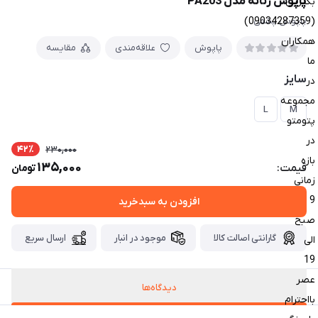
پاپوش زنانه مدل PA203
بگیرین
(09034287359)
پاپوش پشمی
همکاران
پاپوش
علاقه‌مندی
مقایسه
ما
سایز
در
مجموعه
L
M
پتومتو
در
42٪
230,000
بازه
135,000
قیمت:
تومان
زمانی
9
افزودن به سبدخرید
صبح
گارانتی اصالت کالا
موجود در انبار
ارسال سریع
الی
19
عصر
دیدگاه‌ها
بااحترام