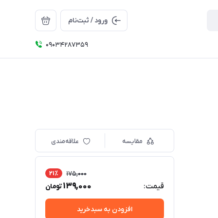
ورود / ثبت‌نام
09034287359
مقایسه
علاقه‌مندی
21٪
175,000
139,000
قیمت:
تومان
افزودن به سبدخرید