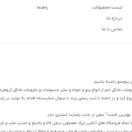
لیست محصولات
راهنما
درباره ما
تماس با ما
 پتومتو داشته باشیم.
ا از سال 1393در زمینه فروش منسوجات خانگی اعم از انواع پتو و حوله و سایر منسوجات و ملزومات خانگی (ر
ع کرد و در ادامه با ثبت رسمی برند با عنوان «شایسته» اقدام به تولید در زمین
ا بهترین قیمت" سعی در جلب رضایت مشتری دارد.
 تمام فروشگاه های آنلاین بزرگ همچون دیجی کالا و بامیلو و اسنپ شاپ و غی
زی سایت اینترنتی خودمون جهت فروش مستقیم و حفظ ارتباط با مشتریان عزیز 