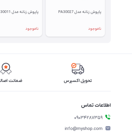
پاپوش زنانه مدل PA30027
پاپوش زنانه مدل PA30011
ناموجود
ناموجود
تحویل اکسپرس
ضمانت اصالت
اطلاعات تماس
09034287359
info@myshop.com