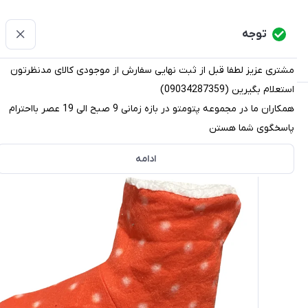
پتومتو
توجه
دسته‌بندی کالاها
خانه
دسته بندی محصولات
قو
مشتری عزیز لطفا قبل از ثبت نهایی سفارش از موجودی کالای مدنظرتون
استعلام بگیرین (09034287359)
پتومتو
/
دسته بندی محصولات
/
دمپایی
/
پاپوش
/
پاپوش زنان
همکاران ما در مجموعه پتومتو در بازه زمانی 9 صبح الی 19 عصر بااحترام
پاسخگوی شما هستن
ادامه