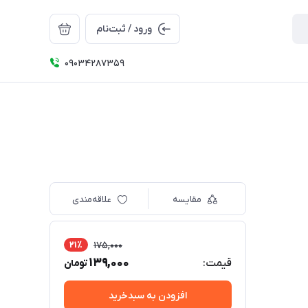
ورود / ثبت‌نام
09034287359
مقایسه
علاقه‌مندی
21٪
175,000
139,000
قیمت:
تومان
افزودن به سبدخرید