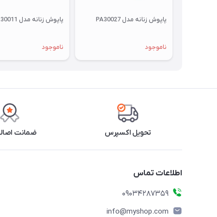
پاپوش زنانه مدل PA30027
پاپوش زنانه مدل PA30011
ناموجود
ناموجود
تحویل اکسپرس
ضمانت اصالت
اطلاعات تماس
09034287359
info@myshop.com