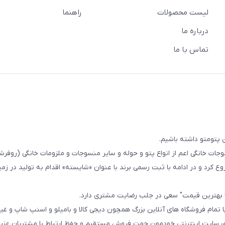
لیست محصولات
راهنما
درباره ما
تماس با ما
 پتومتو داشته باشیم.
ا از سال 1393در زمینه فروش منسوجات خانگی اعم از انواع پتو و حوله و سایر منسوجات و ملزومات خانگی (ر
ع کرد و در ادامه با ثبت رسمی برند با عنوان «شایسته» اقدام به تولید در زمین
ا بهترین قیمت" سعی در جلب رضایت مشتری دارد.
 تمام فروشگاه های آنلاین بزرگ همچون دیجی کالا و بامیلو و اسنپ شاپ و غی
زی سایت اینترنتی خودمون جهت فروش مستقیم و حفظ ارتباط با مشتریان عزیز 