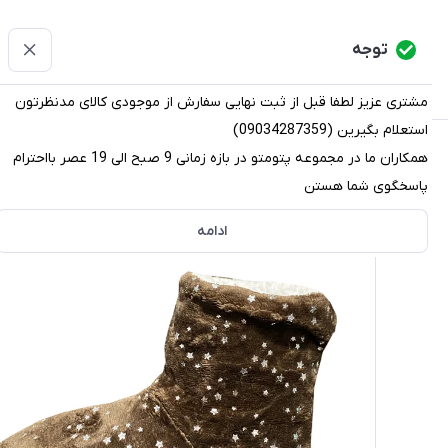
پتومتو
توجه
دسته‌بندی کالاها
خانه
دسته بندی محصولات
قو
مشتری عزیز لطفا قبل از ثبت نهایی سفارش از موجودی کالای مدنظرتون
استعلام بگیرین (09034287359)
پتومتو
/
دسته بندی محصولات
/
دمپایی
/
پاپوش
/
پاپوش زنان
همکاران ما در مجموعه پتومتو در بازه زمانی 9 صبح الی 19 عصر بااحترام
پاسخگوی شما هستن
ادامه