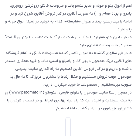
اعم از انواع پتو و حوله و سایر منسوجات و ملزومات خانگی (روفرشی، رومیزی،
پادری و پرده حمام و ...) به صورت آنلاین در کنار فروش آفلاین شروع کرد و در
ادامه با ثبت رسمی برند با عنوان «شایسته» اقدام به تولید در زمینه انواع حوله و
پتو نمود.
مجموعه پتومتو همواره با تمرکز بر رعایت شعار "کیفیت مناسب با بهترین قیمت"
سعی در جلب رضایت مشتری دارد.
ما در طی سالهای گذشته به عنوان تامین کننده منسوجات خانگی با تمام فروشگاه
های آنلاین بزرگ همچون دیجی کالا و بامیلو و اسنپ شاپ و غیره همکاری مستمر
داشته و داریم و در کنار فروش آفلاین تصمیم به راه اندازی سایت اینترنتی
خودمون جهت فروش مستقیم و حفظ ارتباط با مشتریان عزیز که تا به حال به
صورت غیرمستقیم از محصولات ما خرید میکردن ،داریم.
در همین راستا سایت خودمون با عنوان فارسی : پتومتو ( www.patomato.ir ) رو
به ثبت رسوندیم و امیدواریم که بتوانیم بهترین ارتباط رو در کسب و کارمون با
مشتریان عزیزمون در سراسر کشور داشته باشیم.