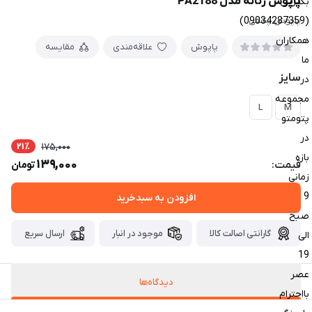
پاپوش زنانه مدل PA2188
بگیرین
(09034287359)
پاپوش پشمی
همکاران
پاپوش
علاقه‌مندی
مقایسه
ما
سایز
در
مجموعه
L
M
پتومتو
در
21٪
175,000
بازه
139,000
قیمت:
تومان
زمانی
9
افزودن به سبدخرید
صبح
گارانتی اصالت کالا
موجود در انبار
ارسال سریع
الی
19
عصر
دیدگاه‌ها
بااحترام