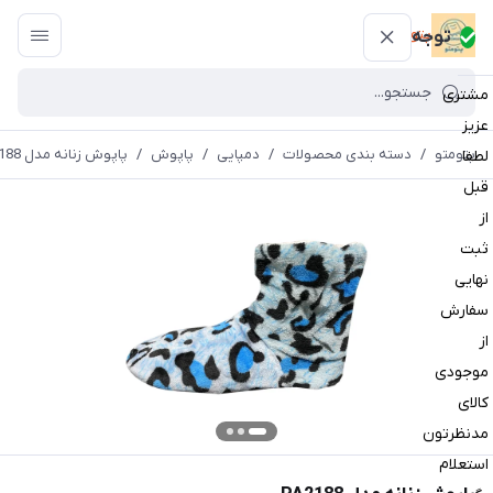
پتومتو
توجه
مشتری
عزیز
پتومتو
/
دسته بندی محصولات
/
دمپایی
/
پاپوش
/
پاپوش زنانه مدل PA2188
لطفا
قبل
از
ثبت
نهایی
سفارش
از
موجودی
کالای
مدنظرتون
استعلام