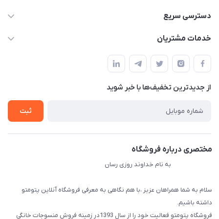
09034287359
دسترسی سریع
info@myshop.com
حساب کاربری
خدمات مشتریان
مجله فروشگاه
قوانین و مقررات
لیست محصولات
حریم خصوصی
درباره ما
از جدید‌ترین تخفیف‌ها با‌ خبر شوید
راهنما
تماس با ما
ثبت
مختصری درباره فروشگاه
به نام خداوند روزی رسان
سلام به شما همراهان عزیز ،با هم نگاهی به معرفی فروشگاه آنلاین پتومتو
داشته باشیم.
فروشگاه پتومتو فعالیت خود را از سال 1393در زمینه فروش منسوجات خانگی