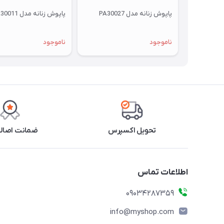
پاپوش زنانه مدل PA30027
پاپوش زنانه مدل PA30011
ناموجود
ناموجود
تحویل اکسپرس
ضمانت اصالت
اطلاعات تماس
09034287359
info@myshop.com