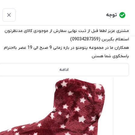
پتومتو
توجه
دسته‌بندی کالاها
خانه
دسته بندی محصولات
قو
مشتری عزیز لطفا قبل از ثبت نهایی سفارش از موجودی کالای مدنظرتون
استعلام بگیرین (09034287359)
پتومتو
/
دسته بندی محصولات
/
دمپایی
/
پاپوش
/
پاپوش زنان
همکاران ما در مجموعه پتومتو در بازه زمانی 9 صبح الی 19 عصر بااحترام
پاسخگوی شما هستن
ادامه