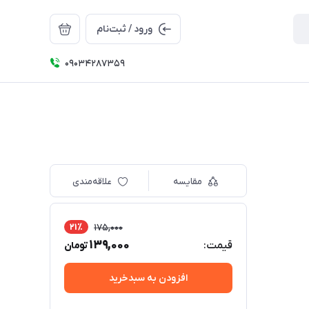
ورود / ثبت‌نام
09034287359
مقایسه
علاقه‌مندی
21٪
175,000
139,000
قیمت:
تومان
افزودن به سبدخرید