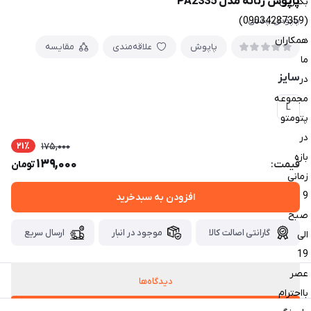
پاپوش زنانه مدل PA2335
بگیرین
(09034287359)
پاپوش پشمی
همکاران
پاپوش
علاقه‌مندی
مقایسه
ما
سایز
در
مجموعه
L
پتومتو
در
21٪
175,000
بازه
139,000
قیمت:
تومان
زمانی
9
افزودن به سبدخرید
صبح
گارانتی اصالت کالا
موجود در انبار
ارسال سریع
الی
19
عصر
دیدگاه‌ها
بااحترام