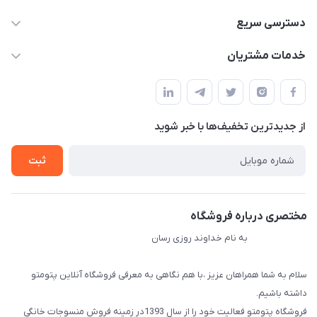
09034287359
دسترسی سریع
info@myshop.com
حساب کاربری
خدمات مشتریان
مجله فروشگاه
قوانین و مقررات
لیست محصولات
حریم خصوصی
درباره ما
از جدید‌ترین تخفیف‌ها با‌ خبر شوید
راهنما
تماس با ما
ثبت
مختصری درباره فروشگاه
به نام خداوند روزی رسان
سلام به شما همراهان عزیز ،با هم نگاهی به معرفی فروشگاه آنلاین پتومتو
داشته باشیم.
فروشگاه پتومتو فعالیت خود را از سال 1393در زمینه فروش منسوجات خانگی