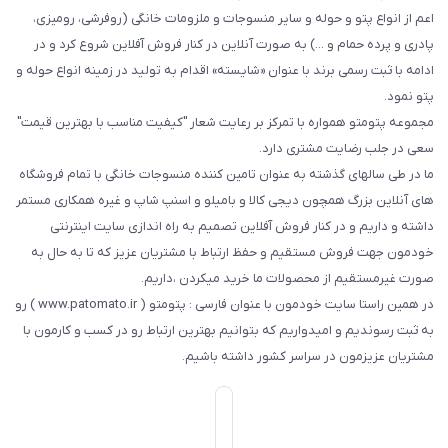
اعم از انواع پتو و حوله و سایر منسوجات و ملزومات خانگی (روفرشی، رومیزی،
پادری و پرده حمام و ...) به صورت آنلاین در کنار فروش آفلاین شروع کرد و در
ادامه با ثبت رسمی برند با عنوان «شایسته» اقدام به تولید در زمینه انواع حوله و
پتو نمود.
مجموعه پتومتو همواره با تمرکز بر رعایت شعار "کیفیت مناسب با بهترین قیمت"
سعی در جلب رضایت مشتری دارد.
ما در طی سالهای گذشته به عنوان تامین کننده منسوجات خانگی با تمام فروشگاه
های آنلاین بزرگ همچون دیجی کالا و بامیلو و اسنپ شاپ و غیره همکاری مستمر
داشته و داریم و در کنار فروش آفلاین تصمیم به راه اندازی سایت اینترنتی
خودمون جهت فروش مستقیم و حفظ ارتباط با مشتریان عزیز که تا به حال به
صورت غیرمستقیم از محصولات ما خرید میکردن ،داریم.
در همین راستا سایت خودمون با عنوان فارسی : پتومتو ( www.patomato.ir ) رو
به ثبت رسوندیم و امیدواریم که بتوانیم بهترین ارتباط رو در کسب و کارمون با
مشتریان عزیزمون در سراسر کشور داشته باشیم.