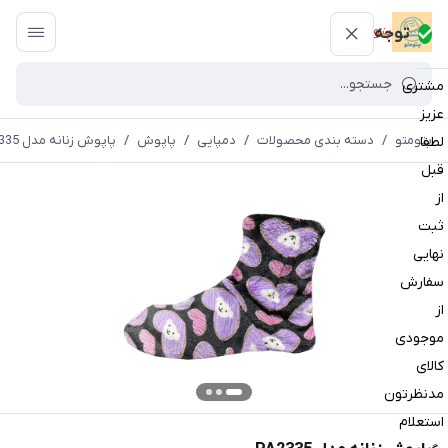
پتومتو
توجه
مشتری
عزیز
پتومتو
/
دسته بندی محصولات
/
دمپایی
/
پاپوش
/
پاپوش زنانه مدل PA2335
لطفا
قبل
از
ثبت
نهایی
سفارش
از
موجودی
کالای
مدنظرتون
استعلام