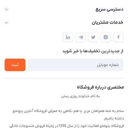
09034287359
دسترسی سریع
info@myshop.com
حساب کاربری
خدمات مشتریان
مجله فروشگاه
قوانین و مقررات
لیست محصولات
حریم خصوصی
درباره ما
از جدید‌ترین تخفیف‌ها با‌ خبر شوید
راهنما
تماس با ما
ثبت
مختصری درباره فروشگاه
به نام خداوند روزی رسان
سلام به شما همراهان عزیز ،با هم نگاهی به معرفی فروشگاه آنلاین پتومتو
داشته باشیم.
فروشگاه پتومتو فعالیت خود را از سال 1393در زمینه فروش منسوجات خانگی