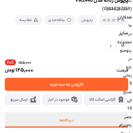
پاپوش زنانه مدل PA2440
بگیرین
(09034287359)
پاپوش پشمی
همکاران
پاپوش
علاقه‌مندی
مقایسه
ما
سایز
در
مجموعه
L
M
پتومتو
در
20٪
155,000
بازه
125,000
قیمت:
تومان
زمانی
9
افزودن به سبدخرید
صبح
گارانتی اصالت کالا
موجود در انبار
ارسال سریع
الی
19
عصر
دیدگاه‌ها
بااحترام