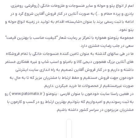
اعم از انواع پتو و حوله و سایر منسوجات و ملزومات خانگی (روفرشی، رومیزی،
پادری و پرده حمام و ...) به صورت آنلاین در کنار فروش آفلاین شروع کرد و در
ادامه با ثبت رسمی برند با عنوان «شایسته» اقدام به تولید در زمینه انواع حوله و
پتو نمود.
مجموعه پتومتو همواره با تمرکز بر رعایت شعار "کیفیت مناسب با بهترین قیمت"
سعی در جلب رضایت مشتری دارد.
ما در طی سالهای گذشته به عنوان تامین کننده منسوجات خانگی با تمام فروشگاه
های آنلاین بزرگ همچون دیجی کالا و بامیلو و اسنپ شاپ و غیره همکاری مستمر
داشته و داریم و در کنار فروش آفلاین تصمیم به راه اندازی سایت اینترنتی
خودمون جهت فروش مستقیم و حفظ ارتباط با مشتریان عزیز که تا به حال به
صورت غیرمستقیم از محصولات ما خرید میکردن ،داریم.
در همین راستا سایت خودمون با عنوان فارسی : پتومتو ( www.patomato.ir ) رو
به ثبت رسوندیم و امیدواریم که بتوانیم بهترین ارتباط رو در کسب و کارمون با
مشتریان عزیزمون در سراسر کشور داشته باشیم.