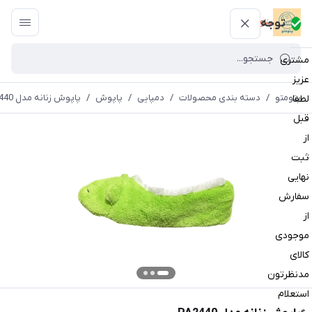
پتومتو
توجه
مشتری
عزیز
پتومتو
/
دسته بندی محصولات
/
دمپایی
/
پاپوش
/
پاپوش زنانه مدل PA2440
لطفا
قبل
از
ثبت
نهایی
سفارش
از
موجودی
کالای
مدنظرتون
استعلام