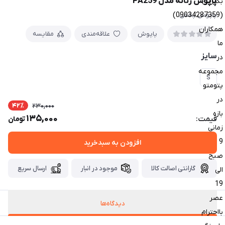
پاپوش زنانه مدل PA259
بگیرین
(09034287359)
پاپوش پشمی
همکاران
پاپوش
علاقه‌مندی
مقایسه
ما
سایز
در
مجموعه
S
پتومتو
در
42٪
230,000
بازه
135,000
قیمت:
تومان
زمانی
9
افزودن به سبدخرید
صبح
گارانتی اصالت کالا
موجود در انبار
ارسال سریع
الی
19
عصر
دیدگاه‌ها
بااحترام