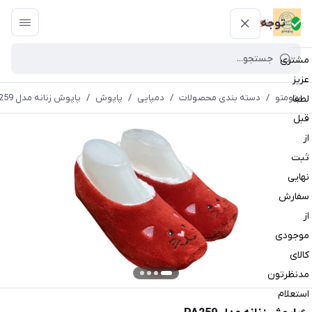
پتومتو
توجه
مشتری
عزیز
پتومتو
/
دسته بندی محصولات
/
دمپایی
/
پاپوش
/
پاپوش زنانه مدل PA259
لطفا
قبل
از
ثبت
نهایی
سفارش
از
موجودی
کالای
مدنظرتون
استعلام