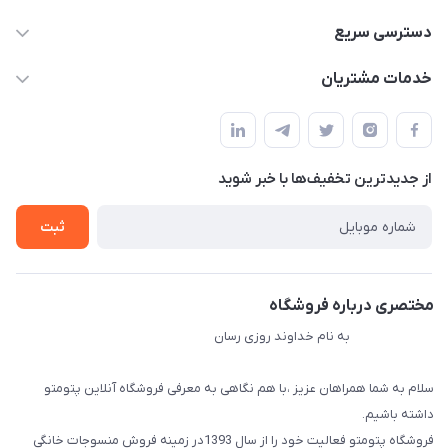
09034287359
دسترسی سریع
info@myshop.com
حساب کاربری
خدمات مشتریان
مجله فروشگاه
قوانین و مقررات
لیست محصولات
حریم خصوصی
درباره ما
از جدید‌ترین تخفیف‌ها با‌ خبر شوید
راهنما
تماس با ما
ثبت
مختصری درباره فروشگاه
به نام خداوند روزی رسان
سلام به شما همراهان عزیز ،با هم نگاهی به معرفی فروشگاه آنلاین پتومتو
داشته باشیم.
فروشگاه پتومتو فعالیت خود را از سال 1393در زمینه فروش منسوجات خانگی