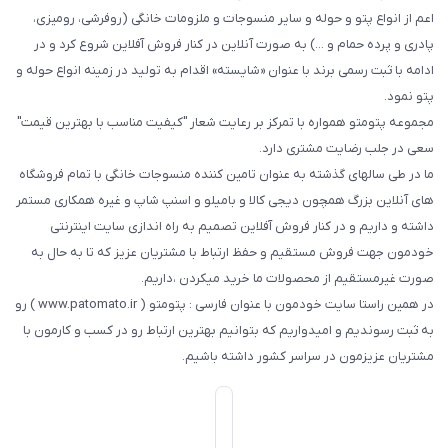
اعم از انواع پتو و حوله و سایر منسوجات و ملزومات خانگی (روفرشی، رومیزی،
پادری و پرده حمام و ...) به صورت آنلاین در کنار فروش آفلاین شروع کرد و در
ادامه با ثبت رسمی برند با عنوان «شایسته» اقدام به تولید در زمینه انواع حوله و
پتو نمود.
مجموعه پتومتو همواره با تمرکز بر رعایت شعار "کیفیت مناسب با بهترین قیمت"
سعی در جلب رضایت مشتری دارد.
ما در طی سالهای گذشته به عنوان تامین کننده منسوجات خانگی با تمام فروشگاه
های آنلاین بزرگ همچون دیجی کالا و بامیلو و اسنپ شاپ و غیره همکاری مستمر
داشته و داریم و در کنار فروش آفلاین تصمیم به راه اندازی سایت اینترنتی
خودمون جهت فروش مستقیم و حفظ ارتباط با مشتریان عزیز که تا به حال به
صورت غیرمستقیم از محصولات ما خرید میکردن ،داریم.
در همین راستا سایت خودمون با عنوان فارسی : پتومتو ( www.patomato.ir ) رو
به ثبت رسوندیم و امیدواریم که بتوانیم بهترین ارتباط رو در کسب و کارمون با
مشتریان عزیزمون در سراسر کشور داشته باشیم.