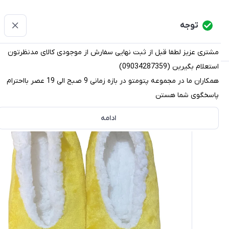
پتومتو
توجه
دسته‌بندی کالاها
خانه
دسته بندی محصولات
قو
مشتری عزیز لطفا قبل از ثبت نهایی سفارش از موجودی کالای مدنظرتون
استعلام بگیرین (09034287359)
پتومتو
/
دسته بندی محصولات
/
دمپایی
/
پاپوش
/
پاپوش زنان
همکاران ما در مجموعه پتومتو در بازه زمانی 9 صبح الی 19 عصر بااحترام
پاسخگوی شما هستن
ادامه