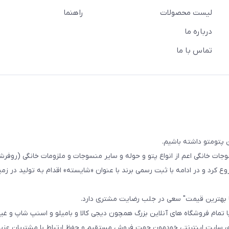
لیست محصولات
راهنما
درباره ما
تماس با ما
 پتومتو داشته باشیم.
ا از سال 1393در زمینه فروش منسوجات خانگی اعم از انواع پتو و حوله و سایر منسوجات و ملزومات خانگی (ر
ع کرد و در ادامه با ثبت رسمی برند با عنوان «شایسته» اقدام به تولید در زمین
ا بهترین قیمت" سعی در جلب رضایت مشتری دارد.
 تمام فروشگاه های آنلاین بزرگ همچون دیجی کالا و بامیلو و اسنپ شاپ و غی
زی سایت اینترنتی خودمون جهت فروش مستقیم و حفظ ارتباط با مشتریان عزیز 