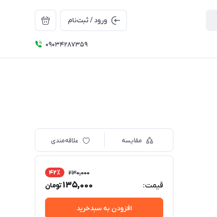
ورود / ثبت‌نام
09034287359
مقایسه
علاقه‌مندی
42٪
230,000
135,000
قیمت:
تومان
افزودن به سبدخرید