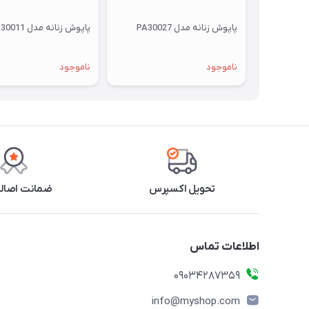
پاپوش زنانه مدل PA30027
پاپوش زنانه مدل PA30011
ناموجود
ناموجود
تحویل اکسپرس
ضمانت اصالت
اطلاعات تماس
09034287359
info@myshop.com