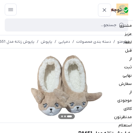
پتومتو
توجه
مشتری
عزیز
پتومتو
/
دسته بندی محصولات
/
دمپایی
/
پاپوش
/
پاپوش زنانه مدل PA651
لطفا
قبل
از
ثبت
نهایی
سفارش
از
موجودی
کالای
مدنظرتون
استعلام