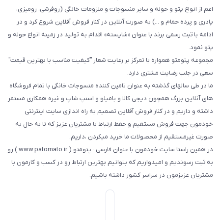
اعم از انواع پتو و حوله و سایر منسوجات و ملزومات خانگی (روفرشی، رومیزی،
پادری و پرده حمام و ...) به صورت آنلاین در کنار فروش آفلاین شروع کرد و در
ادامه با ثبت رسمی برند با عنوان «شایسته» اقدام به تولید در زمینه انواع حوله و
پتو نمود.
مجموعه پتومتو همواره با تمرکز بر رعایت شعار "کیفیت مناسب با بهترین قیمت"
سعی در جلب رضایت مشتری دارد.
ما در طی سالهای گذشته به عنوان تامین کننده منسوجات خانگی با تمام فروشگاه
های آنلاین بزرگ همچون دیجی کالا و بامیلو و اسنپ شاپ و غیره همکاری مستمر
داشته و داریم و در کنار فروش آفلاین تصمیم به راه اندازی سایت اینترنتی
خودمون جهت فروش مستقیم و حفظ ارتباط با مشتریان عزیز که تا به حال به
صورت غیرمستقیم از محصولات ما خرید میکردن ،داریم.
در همین راستا سایت خودمون با عنوان فارسی : پتومتو ( www.patomato.ir ) رو
به ثبت رسوندیم و امیدواریم که بتوانیم بهترین ارتباط رو در کسب و کارمون با
مشتریان عزیزمون در سراسر کشور داشته باشیم.