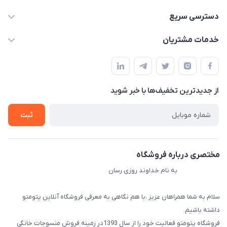
09034287359
دسترسی سریع
info@myshop.com
حساب کاربری
خدمات مشتریان
مجله فروشگاه
قوانین و مقررات
لیست محصولات
حریم خصوصی
درباره ما
از جدید‌ترین تخفیف‌ها با‌ خبر شوید
راهنما
تماس با ما
ثبت
مختصری درباره فروشگاه
به نام خداوند روزی رسان
سلام به شما همراهان عزیز ،با هم نگاهی به معرفی فروشگاه آنلاین پتومتو
داشته باشیم.
فروشگاه پتومتو فعالیت خود را از سال 1393در زمینه فروش منسوجات خانگی