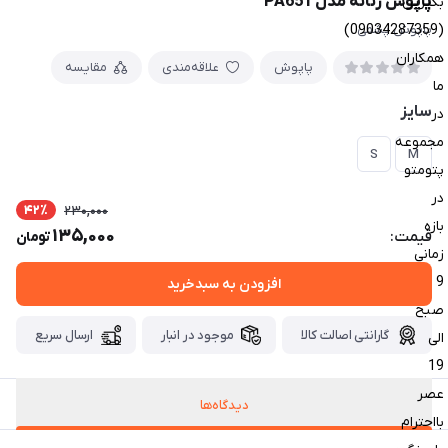
پاپوش زنانه مدل PA651
بگیرین
(09034287359)
پاپوش پشمی
همکاران
پاپوش
علاقه‌مندی
مقایسه
ما
سایز
در
مجموعه
S
M
پتومتو
در
42٪
230,000
بازه
135,000
قیمت:
تومان
زمانی
9
افزودن به سبدخرید
صبح
گارانتی اصالت کالا
موجود در انبار
ارسال سریع
الی
19
عصر
دیدگاه‌ها
بااحترام