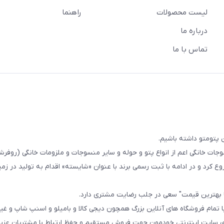
لیست محصولات
راهنما
درباره ما
تماس با ما
 پتومتو داشته باشیم.
ا از سال 1393در زمینه فروش منسوجات خانگی اعم از انواع پتو و حوله و سایر منسوجات و ملزومات خانگی (ر
ع کرد و در ادامه با ثبت رسمی برند با عنوان «شایسته» اقدام به تولید در زمین
ا بهترین قیمت" سعی در جلب رضایت مشتری دارد.
 تمام فروشگاه های آنلاین بزرگ همچون دیجی کالا و بامیلو و اسنپ شاپ و غی
زی سایت اینترنتی خودمون جهت فروش مستقیم و حفظ ارتباط با مشتریان عزیز 