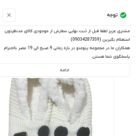
پتومتو
توجه
دسته‌بندی کالاها
خانه
دسته بندی محصولات
قو
مشتری عزیز لطفا قبل از ثبت نهایی سفارش از موجودی کالای مدنظرتون
استعلام بگیرین (09034287359)
پتومتو
/
دسته بندی محصولات
/
دمپایی
/
پاپوش
/
پاپوش بافت
همکاران ما در مجموعه پتومتو در بازه زمانی 9 صبح الی 19 عصر بااحترام
پاسخگوی شما هستن
ادامه