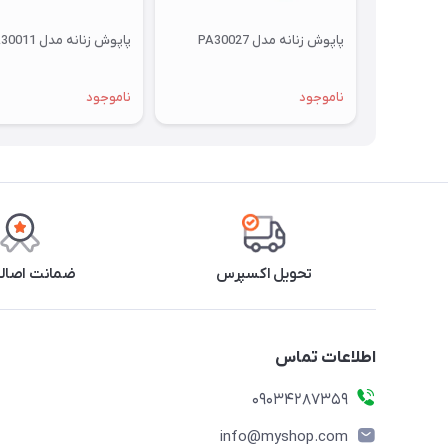
پاپوش زنانه مدل PA30027
پاپوش زنانه مدل PA30011
ناموجود
ناموجود
تحویل اکسپرس
ضمانت اصالت
اطلاعات تماس
09034287359
info@myshop.com