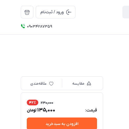
ورود / ثبت‌نام
09034287359
مقایسه
علاقه‌مندی
42٪
230,000
135,000
قیمت:
تومان
افزودن به سبدخرید