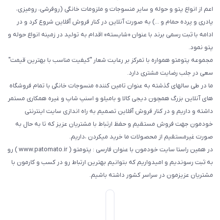
اعم از انواع پتو و حوله و سایر منسوجات و ملزومات خانگی (روفرشی، رومیزی،
پادری و پرده حمام و ...) به صورت آنلاین در کنار فروش آفلاین شروع کرد و در
ادامه با ثبت رسمی برند با عنوان «شایسته» اقدام به تولید در زمینه انواع حوله و
پتو نمود.
مجموعه پتومتو همواره با تمرکز بر رعایت شعار "کیفیت مناسب با بهترین قیمت"
سعی در جلب رضایت مشتری دارد.
ما در طی سالهای گذشته به عنوان تامین کننده منسوجات خانگی با تمام فروشگاه
های آنلاین بزرگ همچون دیجی کالا و بامیلو و اسنپ شاپ و غیره همکاری مستمر
داشته و داریم و در کنار فروش آفلاین تصمیم به راه اندازی سایت اینترنتی
خودمون جهت فروش مستقیم و حفظ ارتباط با مشتریان عزیز که تا به حال به
صورت غیرمستقیم از محصولات ما خرید میکردن ،داریم.
در همین راستا سایت خودمون با عنوان فارسی : پتومتو ( www.patomato.ir ) رو
به ثبت رسوندیم و امیدواریم که بتوانیم بهترین ارتباط رو در کسب و کارمون با
مشتریان عزیزمون در سراسر کشور داشته باشیم.