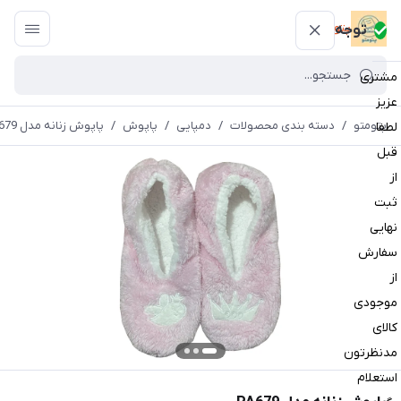
پتومتو
توجه
مشتری
عزیز
پتومتو
/
دسته بندی محصولات
/
دمپایی
/
پاپوش
/
پاپوش زنانه مدل PA679
لطفا
قبل
از
ثبت
نهایی
سفارش
از
موجودی
کالای
مدنظرتون
استعلام