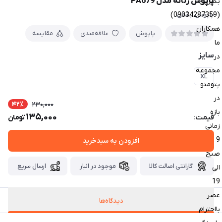
پاپوش زنانه مدل PA679
بگیرین
(09034287359)
پاپوش پشمی
همکاران
پاپوش
علاقه‌مندی
مقایسه
ما
سایز
در
مجموعه
XL
پتومتو
در
42٪
230,000
بازه
135,000
قیمت:
تومان
زمانی
9
افزودن به سبدخرید
صبح
گارانتی اصالت کالا
موجود در انبار
ارسال سریع
الی
19
عصر
دیدگاه‌ها
بااحترام