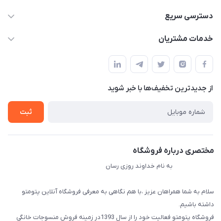
09034287359
دسترسی سریع
info@myshop.com
حساب کاربری
خدمات مشتریان
مجله فروشگاه
قوانین و مقررات
لیست محصولات
حریم خصوصی
درباره ما
از جدید‌ترین تخفیف‌ها با‌ خبر شوید
راهنما
تماس با ما
ثبت
مختصری درباره فروشگاه
به نام خداوند روزی رسان
سلام به شما همراهان عزیز ،با هم نگاهی به معرفی فروشگاه آنلاین پتومتو
داشته باشیم.
فروشگاه پتومتو فعالیت خود را از سال 1393در زمینه فروش منسوجات خانگی