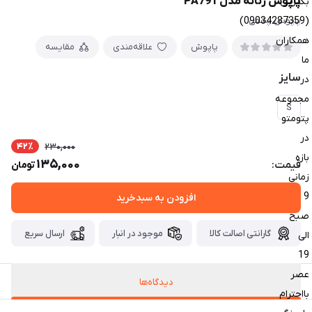
پاپوش زنانه مدل PA791
بگیرین
(09034287359)
پاپوش پشمی
همکاران
پاپوش
علاقه‌مندی
مقایسه
ما
سایز
در
مجموعه
S
پتومتو
در
42٪
230,000
بازه
135,000
قیمت:
تومان
زمانی
9
افزودن به سبدخرید
صبح
گارانتی اصالت کالا
موجود در انبار
ارسال سریع
الی
19
عصر
دیدگاه‌ها
بااحترام