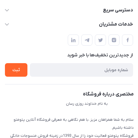
09034287359
دسترسی سریع
info@myshop.com
حساب کاربری
خدمات مشتریان
مجله فروشگاه
قوانین و مقررات
لیست محصولات
حریم خصوصی
درباره ما
از جدید‌ترین تخفیف‌ها با‌ خبر شوید
راهنما
تماس با ما
ثبت
مختصری درباره فروشگاه
به نام خداوند روزی رسان
سلام به شما همراهان عزیز ،با هم نگاهی به معرفی فروشگاه آنلاین پتومتو
داشته باشیم.
فروشگاه پتومتو فعالیت خود را از سال 1393در زمینه فروش منسوجات خانگی