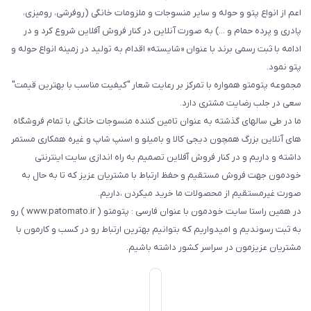
اعم از انواع پتو و حوله و سایر منسوجات و ملزومات خانگی (روفرشی، رومیزی،
پادری و پرده حمام و ...) به صورت آنلاین در کنار فروش آفلاین شروع کرد و در
ادامه با ثبت رسمی برند با عنوان «شایسته» اقدام به تولید در زمینه انواع حوله و
پتو نمود.
مجموعه پتومتو همواره با تمرکز بر رعایت شعار "کیفیت مناسب با بهترین قیمت"
سعی در جلب رضایت مشتری دارد.
ما در طی سالهای گذشته به عنوان تامین کننده منسوجات خانگی با تمام فروشگاه
های آنلاین بزرگ همچون دیجی کالا و بامیلو و اسنپ شاپ و غیره همکاری مستمر
داشته و داریم و در کنار فروش آفلاین تصمیم به راه اندازی سایت اینترنتی
خودمون جهت فروش مستقیم و حفظ ارتباط با مشتریان عزیز که تا به حال به
صورت غیرمستقیم از محصولات ما خرید میکردن ،داریم.
در همین راستا سایت خودمون با عنوان فارسی : پتومتو ( www.patomato.ir ) رو
به ثبت رسوندیم و امیدواریم که بتوانیم بهترین ارتباط رو در کسب و کارمون با
مشتریان عزیزمون در سراسر کشور داشته باشیم.