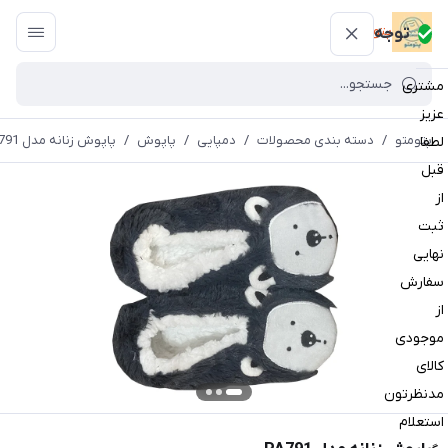
پتومتو
توجه
مشتری
عزیز
پتومتو
/
دسته بندی محصولات
/
دمپایی
/
پاپوش
/
پاپوش زنانه مدل PA791
لطفا
قبل
از
ثبت
نهایی
سفارش
از
موجودی
کالای
مدنظرتون
استعلام