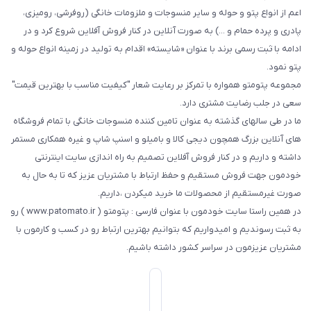
اعم از انواع پتو و حوله و سایر منسوجات و ملزومات خانگی (روفرشی، رومیزی،
پادری و پرده حمام و ...) به صورت آنلاین در کنار فروش آفلاین شروع کرد و در
ادامه با ثبت رسمی برند با عنوان «شایسته» اقدام به تولید در زمینه انواع حوله و
پتو نمود.
مجموعه پتومتو همواره با تمرکز بر رعایت شعار "کیفیت مناسب با بهترین قیمت"
سعی در جلب رضایت مشتری دارد.
ما در طی سالهای گذشته به عنوان تامین کننده منسوجات خانگی با تمام فروشگاه
های آنلاین بزرگ همچون دیجی کالا و بامیلو و اسنپ شاپ و غیره همکاری مستمر
داشته و داریم و در کنار فروش آفلاین تصمیم به راه اندازی سایت اینترنتی
خودمون جهت فروش مستقیم و حفظ ارتباط با مشتریان عزیز که تا به حال به
صورت غیرمستقیم از محصولات ما خرید میکردن ،داریم.
در همین راستا سایت خودمون با عنوان فارسی : پتومتو ( www.patomato.ir ) رو
به ثبت رسوندیم و امیدواریم که بتوانیم بهترین ارتباط رو در کسب و کارمون با
مشتریان عزیزمون در سراسر کشور داشته باشیم.