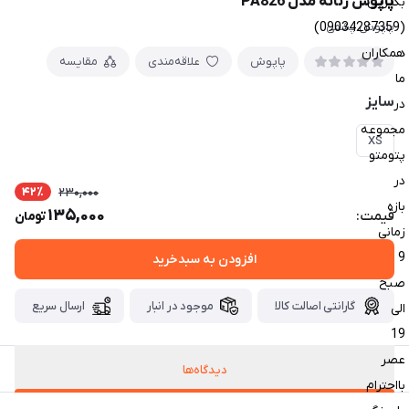
پاپوش زنانه مدل PA826
بگیرین
(09034287359)
پاپوش پشمی
همکاران
پاپوش
علاقه‌مندی
مقایسه
ما
سایز
در
مجموعه
XS
پتومتو
در
42٪
230,000
بازه
135,000
قیمت:
تومان
زمانی
9
افزودن به سبدخرید
صبح
گارانتی اصالت کالا
موجود در انبار
ارسال سریع
الی
19
عصر
دیدگاه‌ها
بااحترام