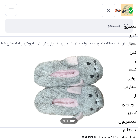
پتومتو
توجه
مشتری
عزیز
پتومتو
/
دسته بندی محصولات
/
دمپایی
/
پاپوش
/
پاپوش زنانه مدل PA826
لطفا
قبل
از
ثبت
نهایی
سفارش
از
موجودی
کالای
مدنظرتون
استعلام