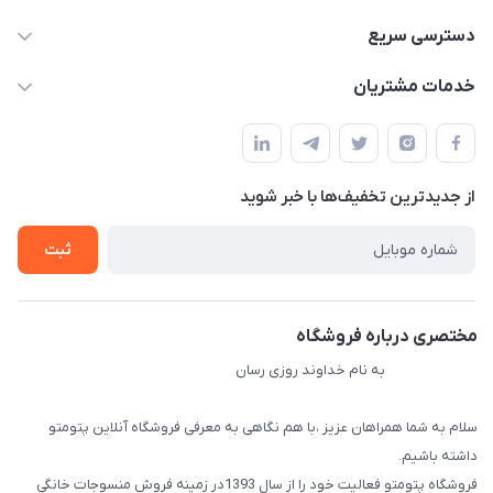
09034287359
دسترسی سریع
info@myshop.com
حساب کاربری
خدمات مشتریان
مجله فروشگاه
قوانین و مقررات
لیست محصولات
حریم خصوصی
درباره ما
از جدید‌ترین تخفیف‌ها با‌ خبر شوید
راهنما
تماس با ما
ثبت
مختصری درباره فروشگاه
به نام خداوند روزی رسان
سلام به شما همراهان عزیز ،با هم نگاهی به معرفی فروشگاه آنلاین پتومتو
داشته باشیم.
فروشگاه پتومتو فعالیت خود را از سال 1393در زمینه فروش منسوجات خانگی