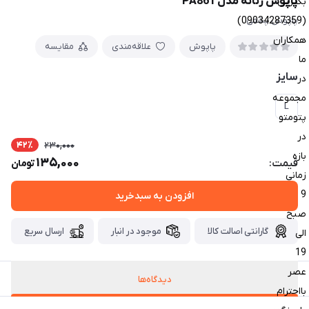
پاپوش زنانه مدل PA861
بگیرین
(09034287359)
پاپوش پشمی
همکاران
پاپوش
علاقه‌مندی
مقایسه
ما
سایز
در
مجموعه
L
پتومتو
در
42٪
230,000
بازه
135,000
قیمت:
تومان
زمانی
9
افزودن به سبدخرید
صبح
گارانتی اصالت کالا
موجود در انبار
ارسال سریع
الی
19
عصر
دیدگاه‌ها
بااحترام