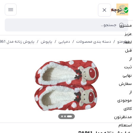
پتومتو
توجه
مشتری
عزیز
پتومتو
/
دسته بندی محصولات
/
دمپایی
/
پاپوش
/
پاپوش زنانه مدل PA861
لطفا
قبل
از
ثبت
نهایی
سفارش
از
موجودی
کالای
مدنظرتون
استعلام