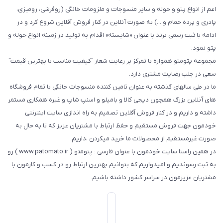
اعم از انواع پتو و حوله و سایر منسوجات و ملزومات خانگی (روفرشی، رومیزی،
پادری و پرده حمام و ...) به صورت آنلاین در کنار فروش آفلاین شروع کرد و در
ادامه با ثبت رسمی برند با عنوان «شایسته» اقدام به تولید در زمینه انواع حوله و
پتو نمود.
مجموعه پتومتو همواره با تمرکز بر رعایت شعار "کیفیت مناسب با بهترین قیمت"
سعی در جلب رضایت مشتری دارد.
ما در طی سالهای گذشته به عنوان تامین کننده منسوجات خانگی با تمام فروشگاه
های آنلاین بزرگ همچون دیجی کالا و بامیلو و اسنپ شاپ و غیره همکاری مستمر
داشته و داریم و در کنار فروش آفلاین تصمیم به راه اندازی سایت اینترنتی
خودمون جهت فروش مستقیم و حفظ ارتباط با مشتریان عزیز که تا به حال به
صورت غیرمستقیم از محصولات ما خرید میکردن ،داریم.
در همین راستا سایت خودمون با عنوان فارسی : پتومتو ( www.patomato.ir ) رو
به ثبت رسوندیم و امیدواریم که بتوانیم بهترین ارتباط رو در کسب و کارمون با
مشتریان عزیزمون در سراسر کشور داشته باشیم.