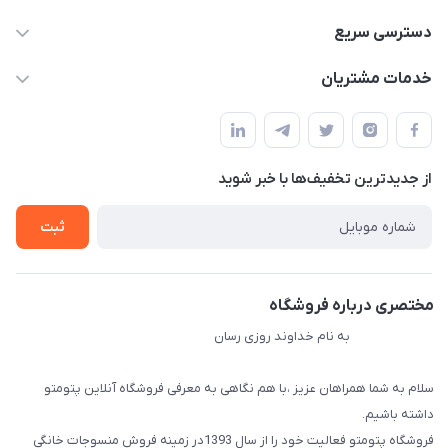
09034287359
دسترسی سریع
info@myshop.com
حساب کاربری
خدمات مشتریان
مجله فروشگاه
قوانین و مقررات
لیست محصولات
حریم خصوصی
درباره ما
از جدید‌ترین تخفیف‌ها با‌ خبر شوید
راهنما
تماس با ما
ثبت
مختصری درباره فروشگاه
به نام خداوند روزی رسان
سلام به شما همراهان عزیز ،با هم نگاهی به معرفی فروشگاه آنلاین پتومتو
داشته باشیم.
فروشگاه پتومتو فعالیت خود را از سال 1393در زمینه فروش منسوجات خانگی