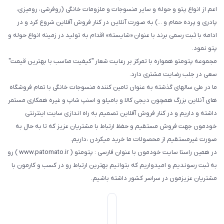
اعم از انواع پتو و حوله و سایر منسوجات و ملزومات خانگی (روفرشی، رومیزی،
پادری و پرده حمام و ...) به صورت آنلاین در کنار فروش آفلاین شروع کرد و در
ادامه با ثبت رسمی برند با عنوان «شایسته» اقدام به تولید در زمینه انواع حوله و
پتو نمود.
مجموعه پتومتو همواره با تمرکز بر رعایت شعار "کیفیت مناسب با بهترین قیمت"
سعی در جلب رضایت مشتری دارد.
ما در طی سالهای گذشته به عنوان تامین کننده منسوجات خانگی با تمام فروشگاه
های آنلاین بزرگ همچون دیجی کالا و بامیلو و اسنپ شاپ و غیره همکاری مستمر
داشته و داریم و در کنار فروش آفلاین تصمیم به راه اندازی سایت اینترنتی
خودمون جهت فروش مستقیم و حفظ ارتباط با مشتریان عزیز که تا به حال به
صورت غیرمستقیم از محصولات ما خرید میکردن ،داریم.
در همین راستا سایت خودمون با عنوان فارسی : پتومتو ( www.patomato.ir ) رو
به ثبت رسوندیم و امیدواریم که بتوانیم بهترین ارتباط رو در کسب و کارمون با
مشتریان عزیزمون در سراسر کشور داشته باشیم.