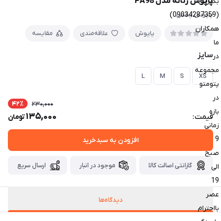
پاپوش زنانه مدل PA98
بگیرین
(09034287359)
پاپوش پشمی
همکاران
پاپوش
علاقه‌مندی
مقایسه
ما
سایز
در
مجموعه
L
M
S
XS
پتومتو
در
42٪
230,000
بازه
135,000
قیمت:
تومان
زمانی
9
افزودن به سبدخرید
صبح
گارانتی اصالت کالا
موجود در انبار
ارسال سریع
الی
19
عصر
دیدگاه‌ها
بااحترام