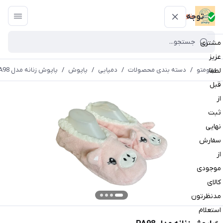
پتومتو
توجه
مشتری
عزیز
پتومتو
/
دسته بندی محصولات
/
دمپایی
/
پاپوش
/
پاپوش زنانه مدل PA98
لطفا
قبل
از
ثبت
نهایی
سفارش
از
موجودی
کالای
مدنظرتون
استعلام