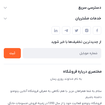
09034287359
دسترسی سریع
info@myshop.com
حساب کاربری
خدمات مشتریان
مجله فروشگاه
قوانین و مقررات
لیست محصولات
حریم خصوصی
درباره ما
از جدید‌ترین تخفیف‌ها با‌ خبر شوید
راهنما
تماس با ما
ثبت
مختصری درباره فروشگاه
به نام خداوند روزی رسان
سلام به شما همراهان عزیز ،با هم نگاهی به معرفی فروشگاه آنلاین پتومتو
داشته باشیم.
فروشگاه پتومتو فعالیت خود را از سال 1393در زمینه فروش منسوجات خانگی