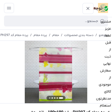
پتومتو
توجه
مشتری
عزیز
پتومتو
/
دسته بندی محصولات
/
حمام
/
پرده حمام
/
پرده حمام کد PH297 سایز 180x180 سانتی متر
لطفا
قبل
از
ثبت
نهایی
سفارش
از
موجودی
کالای
مدنظرتون
استعلام