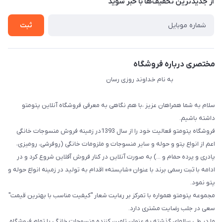
از جدید‌ترین تخفیف‌ها با‌ خبر شوید
راهنما
تماس با ما
ثبت
مختصری درباره فروشگاه
به نام خداوند روزی رسان
سلام به شما همراهان عزیز ،با هم نگاهی به معرفی فروشگاه آنلاین پتومتو
داشته باشیم.
فروشگاه پتومتو فعالیت خود را از سال 1393در زمینه فروش منسوجات خانگی
اعم از انواع پتو و حوله و سایر منسوجات و ملزومات خانگی (روفرشی، رومیزی،
پادری و پرده حمام و ...) به صورت آنلاین در کنار فروش آفلاین شروع کرد و در
ادامه با ثبت رسمی برند با عنوان «شایسته» اقدام به تولید در زمینه انواع حوله و
پتو نمود.
مجموعه پتومتو همواره با تمرکز بر رعایت شعار "کیفیت مناسب با بهترین قیمت"
سعی در جلب رضایت مشتری دارد.
ما در طی سالهای گذشته به عنوان تامین کننده منسوجات خانگی با تمام فروشگاه