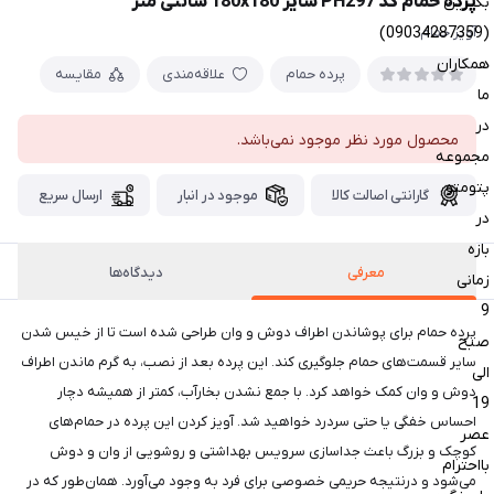
پرده حمام کد PH297 سایز 180x180 سانتی متر
بگیرین
(09034287359)
آویز حمام
همکاران
پرده حمام
علاقه‌مندی
مقایسه
ما
در
محصول مورد نظر موجود نمی‌باشد.
مجموعه
پتومتو
گارانتی اصالت کالا
موجود در انبار
ارسال سریع
در
بازه
معرفی
دیدگاه‌ها
زمانی
9
پرده حمام برای پوشاندن اطراف دوش و وان طراحی شده است تا از خیس شدن
صبح
سایر قسمت‌های حمام جلوگیری کند. این پرده بعد از نصب، به گرم ماندن اطراف
الی
دوش و وان کمک خواهد کرد. با جمع نشدن بخارآب، کمتر از همیشه دچار
19
احساس خفگی یا حتی سردرد خواهید شد. آویز کردن این پرده در حمام‌های
عصر
کوچک و بزرگ باعث جداسازی سرویس بهداشتی و روشویی از وان و دوش
بااحترام
می‌شود و درنتیجه حریمی خصوصی برای فرد به وجود می‌آورد. همان‌طور که در