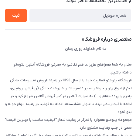
از جدید‌ترین تخفیف‌ها با‌ خبر شوید
راهنما
تماس با ما
ثبت
مختصری درباره فروشگاه
به نام خداوند روزی رسان
سلام به شما همراهان عزیز ،با هم نگاهی به معرفی فروشگاه آنلاین پتومتو
داشته باشیم.
فروشگاه پتومتو فعالیت خود را از سال 1393در زمینه فروش منسوجات خانگی
اعم از انواع پتو و حوله و سایر منسوجات و ملزومات خانگی (روفرشی، رومیزی،
پادری و پرده حمام و ...) به صورت آنلاین در کنار فروش آفلاین شروع کرد و در
ادامه با ثبت رسمی برند با عنوان «شایسته» اقدام به تولید در زمینه انواع حوله و
پتو نمود.
مجموعه پتومتو همواره با تمرکز بر رعایت شعار "کیفیت مناسب با بهترین قیمت"
سعی در جلب رضایت مشتری دارد.
ما در طی سالهای گذشته به عنوان تامین کننده منسوجات خانگی با تمام فروشگاه