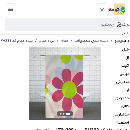
پتومتو
توجه
مشتری
عزیز
پتومتو
/
دسته بندی محصولات
/
حمام
/
پرده حمام
/
پرده حمام کد PH233 سایز 170x200 سانتی متر
لطفا
قبل
از
ثبت
نهایی
سفارش
از
موجودی
کالای
مدنظرتون
استعلام