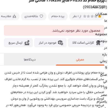
پرده حمام کد PH233 سایز 170x200 سانتی متر
بگیرین
(09034287359)
آویز حمام
همکاران
پرده حمام
علاقه‌مندی
مقایسه
از 1 نظر
ما
در
محصول مورد نظر موجود نمی‌باشد.
مجموعه
پتومتو
گارانتی اصالت کالا
موجود در انبار
ارسال سریع
در
بازه
معرفی
دیدگاه‌ها
زمانی
9
پرده حمام برای پوشاندن اطراف دوش و وان طراحی شده است تا از خیس شدن
صبح
سایر قسمت‌های حمام جلوگیری کند. این پرده بعد از نصب، به گرم ماندن اطراف
الی
دوش و وان کمک خواهد کرد. با جمع نشدن بخارآب، کمتر از همیشه دچار
19
احساس خفگی یا حتی سردرد خواهید شد. آویز کردن این پرده در حمام‌های
عصر
کوچک و بزرگ باعث جداسازی سرویس بهداشتی و روشویی از وان و دوش
بااحترام
می‌شود و درنتیجه حریمی خصوصی برای فرد به وجود می‌آورد. همان‌طور که در