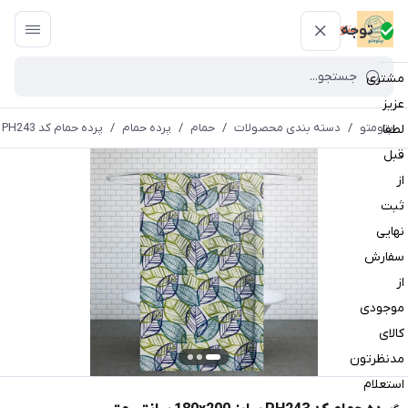
پتومتو
توجه
مشتری
عزیز
پتومتو
/
دسته بندی محصولات
/
حمام
/
پرده حمام
/
پرده حمام کد PH243 سایز 180x200 سانتی متر
لطفا
قبل
از
ثبت
نهایی
سفارش
از
موجودی
کالای
مدنظرتون
استعلام