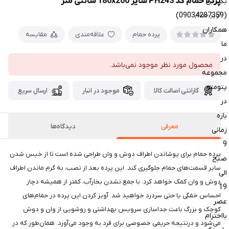
پرده حمام کد PH243 سایز 180x200 سانتی متر
بگیرین
(09034287359)
آویز حمام
همکاران
پرده حمام
علاقه‌مندی
مقایسه
ما
در
محصول مورد نظر موجود نمی‌باشد.
مجموعه
پتومتو
گارانتی اصالت کالا
موجود در انبار
ارسال سریع
در
بازه
معرفی
دیدگاه‌ها
زمانی
9
پرده حمام برای پوشاندن اطراف دوش و وان طراحی شده است تا از خیس شدن
صبح
سایر قسمت‌های حمام جلوگیری کند. این پرده بعد از نصب، به گرم ماندن اطراف
الی
دوش و وان کمک خواهد کرد. با جمع نشدن بخارآب، کمتر از همیشه دچار
19
احساس خفگی یا حتی سردرد خواهید شد. آویز کردن این پرده در حمام‌های
عصر
کوچک و بزرگ باعث جداسازی سرویس بهداشتی و روشویی از وان و دوش
بااحترام
می‌شود و درنتیجه حریمی خصوصی برای فرد به وجود می‌آورد. همان‌طور که در