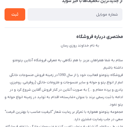
از جدید‌ترین تخفیف‌ها با‌ خبر شوید
راهنما
تماس با ما
ثبت
مختصری درباره فروشگاه
به نام خداوند روزی رسان
سلام به شما همراهان عزیز ،با هم نگاهی به معرفی فروشگاه آنلاین پتومتو
داشته باشیم.
فروشگاه پتومتو فعالیت خود را از سال 1393در زمینه فروش منسوجات خانگی
اعم از انواع پتو و حوله و سایر منسوجات و ملزومات خانگی (روفرشی، رومیزی،
پادری و پرده حمام و ...) به صورت آنلاین در کنار فروش آفلاین شروع کرد و در
ادامه با ثبت رسمی برند با عنوان «شایسته» اقدام به تولید در زمینه انواع حوله و
پتو نمود.
مجموعه پتومتو همواره با تمرکز بر رعایت شعار "کیفیت مناسب با بهترین قیمت"
سعی در جلب رضایت مشتری دارد.
ما در طی سالهای گذشته به عنوان تامین کننده منسوجات خانگی با تمام فروشگاه