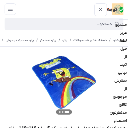
پتومتو
توجه
مشتری
عزیز
پتومتو
/
دسته بندی محصولات
/
پتو
/
پتو ضخیم
/
پتو ضخیم نوجوان
/
لطفا
قبل
از
ثبت
نهایی
سفارش
از
موجودی
کالای
مدنظرتون
استعلام