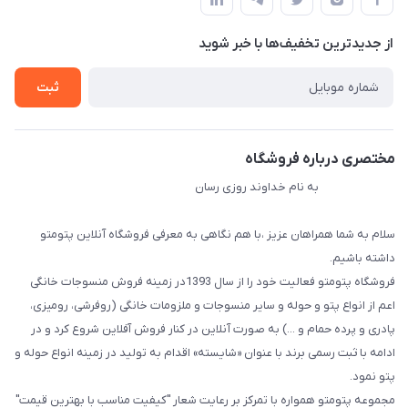
لیست محصولات
حریم خصوصی
درباره ما
از جدید‌ترین تخفیف‌ها با‌ خبر شوید
راهنما
تماس با ما
ثبت
مختصری درباره فروشگاه
به نام خداوند روزی رسان
سلام به شما همراهان عزیز ،با هم نگاهی به معرفی فروشگاه آنلاین پتومتو
داشته باشیم.
فروشگاه پتومتو فعالیت خود را از سال 1393در زمینه فروش منسوجات خانگی
اعم از انواع پتو و حوله و سایر منسوجات و ملزومات خانگی (روفرشی، رومیزی،
پادری و پرده حمام و ...) به صورت آنلاین در کنار فروش آفلاین شروع کرد و در
ادامه با ثبت رسمی برند با عنوان «شایسته» اقدام به تولید در زمینه انواع حوله و
پتو نمود.
مجموعه پتومتو همواره با تمرکز بر رعایت شعار "کیفیت مناسب با بهترین قیمت"