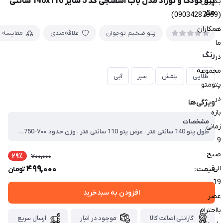
پتو کودک و نوزاد مدل باب اسفنجی کد 5 سایز 140x110 سانتی
بگیرین
متر
(09034287359)
همکاران
پتو ضخیم نوجوان
علاقه‌مندی
مقایسه
ما
رنگ
در
مجموعه
طلایی
بنفش
سبز
آبی
پتومتو
در
ویژگی‌ها
بازه
مشخصات
زمانی
طول پتو 140 سانتی متر ، عرض پتو 110 سانتی متر ، وزن حدود ۷۰۰-750 گرم ، جنس پتو پنبه و پلی‌استر بسیار لطیف ، قابلیت شست‌وشو توسط ماشین لباس‌شویی و دستی
9
صبح
29٪
700,000
499,000
الی
قیمت:
تومان
19
افزودن به سبدخرید
عصر
بااحترام
گارانتی اصالت کالا
موجود در انبار
ارسال سریع