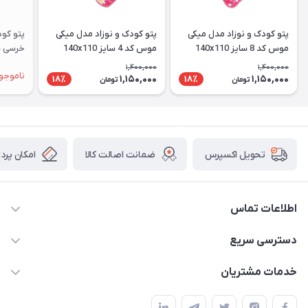
پتو کودک و نوزاد مدل میکی
پتو کودک و نوزاد مدل میکی
پتو کود
موس کد 8 سایز 140x110
موس کد 4 سایز 140x110
سانتی متر
سانتی متر
متر
1,400,000
1,400,000
ناموجو
1,150,000
1,150,000
18٪
18٪
تومان
تومان
ضمانت اصالت کالا
امکان پرد
تحویل اکسپرس
اطلاعات تماس
09034287359
دسترسی سریع
info@myshop.com
حساب کاربری
خدمات مشتریان
مجله فروشگاه
قوانین و مقررات