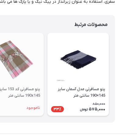
سفری، استفاده به عنوان زیرانداز در پیک نیک و یا پارک ها می باشد
محصولات مرتبط
پتو مسافرتی مدل آسمان سایز
پتو مسافرتی کد 153 سای
145×190 سانتی متر
190x145 سانتی متر
850,000
ناموجود
575,000
33٪
تومان