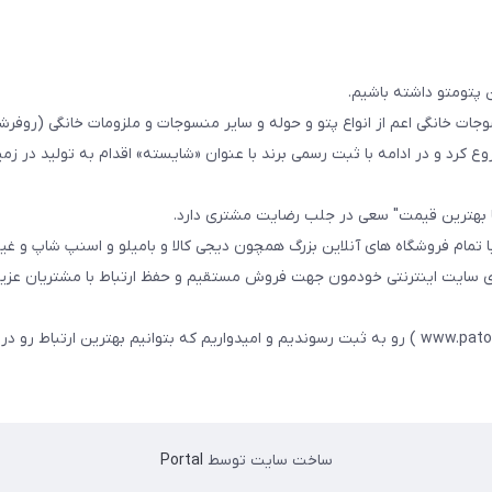
 پتومتو داشته باشیم.
ا از سال 1393در زمینه فروش منسوجات خانگی اعم از انواع پتو و حوله و سایر منسوجات و ملزومات خانگی (ر
ع کرد و در ادامه با ثبت رسمی برند با عنوان «شایسته» اقدام به تولید در زمین
ا بهترین قیمت" سعی در جلب رضایت مشتری دارد.
 تمام فروشگاه های آنلاین بزرگ همچون دیجی کالا و بامیلو و اسنپ شاپ و غی
زی سایت اینترنتی خودمون جهت فروش مستقیم و حفظ ارتباط با مشتریان عزیز 
در همین راستا سایت خودمون با عنوان فارسی : پتومتو ( www.patomato.ir ) رو به ثبت رسوندیم و امیدواریم که بتوانیم بهترین ارتب
ساخت سایت توسط
Portal