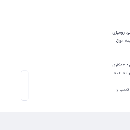
وفرشی، رومیزی،
ه انواع
ره همکاری
که تا به
اط رو در کسب و