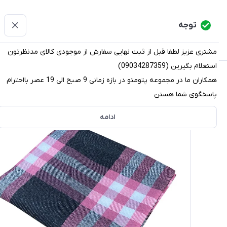
پتومتو
توجه
دسته‌بندی کالاها
خانه
دسته بندی محصولات
قو
مشتری عزیز لطفا قبل از ثبت نهایی سفارش از موجودی کالای مدنظرتون
استعلام بگیرین (09034287359)
پتومتو
/
دسته بندی محصولات
/
پتو
/
پتو مسافرتی
/
پتو مسا
همکاران ما در مجموعه پتومتو در بازه زمانی 9 صبح الی 19 عصر بااحترام
پاسخگوی شما هستن
ادامه