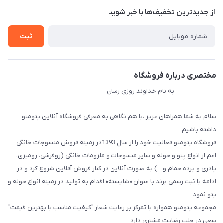
درباره ما
از جدید‌ترین تخفیف‌ها با‌ خبر شوید
راهنما
تماس با ما
ثبت
مختصری درباره فروشگاه
به نام خداوند روزی رسان
سلام به شما همراهان عزیز ،با هم نگاهی به معرفی فروشگاه آنلاین پتومتو
داشته باشیم.
فروشگاه پتومتو فعالیت خود را از سال 1393در زمینه فروش منسوجات خانگی
اعم از انواع پتو و حوله و سایر منسوجات و ملزومات خانگی (روفرشی، رومیزی،
پادری و پرده حمام و ...) به صورت آنلاین در کنار فروش آفلاین شروع کرد و در
ادامه با ثبت رسمی برند با عنوان «شایسته» اقدام به تولید در زمینه انواع حوله و
پتو نمود.
مجموعه پتومتو همواره با تمرکز بر رعایت شعار "کیفیت مناسب با بهترین قیمت"
سعی در جلب رضایت مشتری دارد.