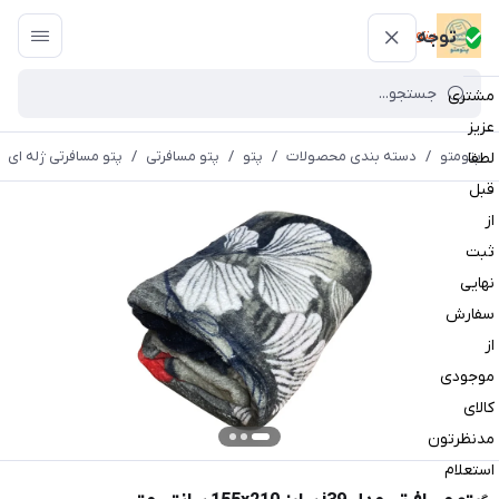
پتومتو
توجه
مشتری
عزیز
پتومتو
/
دسته بندی محصولات
/
پتو
/
پتو مسافرتی
/
پتو مسافرتی ژله ای
لطفا
قبل
از
ثبت
نهایی
سفارش
از
موجودی
کالای
مدنظرتون
استعلام