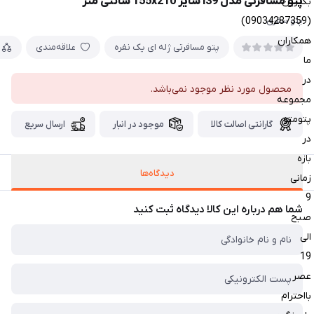
پتو مسافرتی مدل i39 سایز 155x210 سانتی متر
بگیرین
(09034287359)
پتو سفری
همکاران
پتو مسافرتی ژله ای یک نفره
علاقه‌مندی
ما
در
محصول مورد نظر موجود نمی‌باشد.
مجموعه
پتومتو
گارانتی اصالت کالا
موجود در انبار
ارسال سریع
در
بازه
دیدگاه‌ها
زمانی
9
شما هم درباره این کالا دیدگاه ثبت کنید
صبح
الی
19
عصر
بااحترام