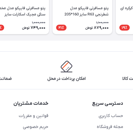
رکره ای
پتو مسافرتی فایپکو مدل
پتو مسافرتی فایپکو مدل مخ
شطرنجی R63 سایز 160*205
سنگی مجیک اسکارلت سایز
سانتی متر
155*200 سانتی متر
1,000,000
1,100,000
749,000
879,000
٪
21٪
19٪
تومان
تومان
 کالا
امکان پرداخت در محل
ضمانت 
دسترسی سریع
خدمات مشتریان
حساب کاربری
قوانین و مقررات
مجله فروشگاه
حریم خصوصی