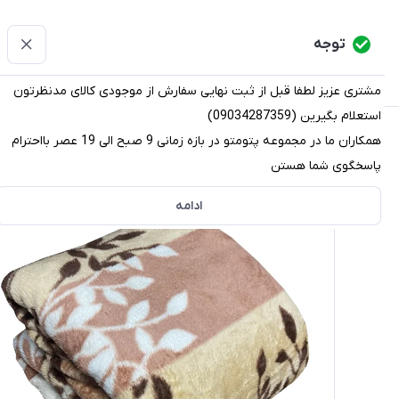
پتومتو
توجه
دسته‌بندی کالاها
خانه
دسته بندی محصولات
قو
مشتری عزیز لطفا قبل از ثبت نهایی سفارش از موجودی کالای مدنظرتون
استعلام بگیرین (09034287359)
پتومتو
/
دسته بندی محصولات
/
پتو
/
پتو مسافرتی
/
پتو مسا
همکاران ما در مجموعه پتومتو در بازه زمانی 9 صبح الی 19 عصر بااحترام
پاسخگوی شما هستن
ادامه