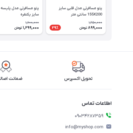
پتو مسافرتی مدل قلبی سایز
پتو مسافرتی مدل پلیسه ک
155X200 سانتی متر
سایز یکنفره
1,600,000
1,250,000
1,299,000
899,000
29٪
تومان
تومان
تحویل اکسپرس
ضمانت اصالت
اطلاعات تماس
09034287359
info@myshop.com